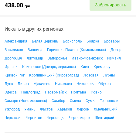
438.00
Забронировать
грн
Искать в других регионах
Александрия
Белая Церковь
Борисполь
Боярка
Бровары
Васильков
Винница
Горишние Плавни (Комсомольск)
Днепр
Дрогобыч
Житомир
Запорожье
Ивано-Франковск
Измаил
Ирпень
Каменское (Днепродзержинск)
Киев
Кременчуг
Кривой Рог
Кропивницкий (Кировоград)
Лозовая
Лубны
Луцк
Львов
Мукачево
Николаев
Никополь
Обухов
Одесса
Павлоград
Первомайск
Полтава
Ровно
Самарь (Новомосковск)
Самбор
Смела
Сумы
Тернополь
Ужгород
Умань
Фастов
Харьков
Херсон
Хмельницкий
Черкассы
Чернигов
Черновцы
Черноморск
Шептицкий