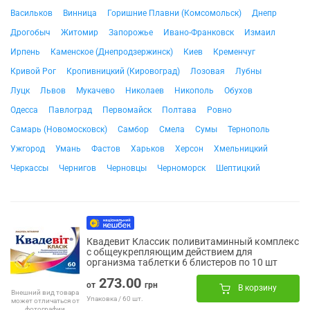
Васильков
Винница
Горишние Плавни (Комсомольск)
Днепр
Дрогобыч
Житомир
Запорожье
Ивано-Франковск
Измаил
Ирпень
Каменское (Днепродзержинск)
Киев
Кременчуг
Кривой Рог
Кропивницкий (Кировоград)
Лозовая
Лубны
Луцк
Львов
Мукачево
Николаев
Никополь
Обухов
Одесса
Павлоград
Первомайск
Полтава
Ровно
Самарь (Новомосковск)
Самбор
Смела
Сумы
Тернополь
Ужгород
Умань
Фастов
Харьков
Херсон
Хмельницкий
Черкассы
Чернигов
Черновцы
Черноморск
Шептицкий
Квадевит Классик поливитаминный комплекс
с общеукрепляющим действием для
организма таблетки 6 блистеров по 10 шт
273.00
от
грн
В корзину
Внешний вид товара
Упаковка / 60 шт.
может отличаться от
фотографии