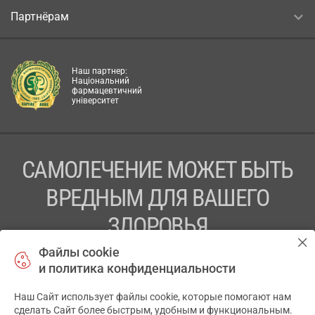
Партнёрам
Наш партнер:
Національний
фармацевтичний
університет
САМОЛЕЧЕНИЕ МОЖЕТ БЫТЬ
ВРЕДНЫМ ДЛЯ ВАШЕГО
ЗДОРОВЬЯ
Файлы cookie
ПЕРЕД ПРИМЕНЕНИЕМ ПРЕПАРАТА
и политика конфиденциальности
ПРОКОНСУЛЬТИРУЙТЕСЬ С ВРАЧОМ
Наш Сайт использует файлы cookie, которые помогают нам
✕
ТОВ «АПТЕКА 911.ЮА» Код ЄДРПОУ 43631965.
сделать Сайт более быстрым, удобным и функциональным.