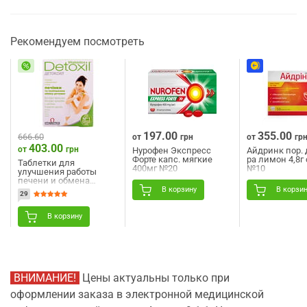
Рекомендуем посмотреть
197.00
355.00
666.60
от
грн
от
гр
403.00
от
грн
Нурофен Экспресс
Айдринк пор. д
Форте капс. мягкие
ра лимон 4,8г
Таблетки для
400мг №20
№10
улучшения работы
печени и обмена
веществ Детоксил 2
В корзину
В корзи
29
блистера по 15 шт
В корзину
ВНИМАНИЕ!
Цены актуальны только при
оформлении заказа в электронной медицинской