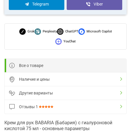
Telegram
Viber
Grok
Perplexity
ChatGPT
Microsoft Copilot
YouChat
Все о товаре
Наличие и цены
Другие варианты
Отзывы
1
Крем для рук BABARIA (Бабария) с гиалуроновой
кислотой 75 мл - основные параметры