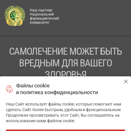
Наш партнер:
Національний
фармацевтичний
університет
САМОЛЕЧЕНИЕ МОЖЕТ БЫТЬ
ВРЕДНЫМ ДЛЯ ВАШЕГО
ЗДОРОВЬЯ
Файлы cookie
ПЕРЕД ПРИМЕНЕНИЕМ ПРЕПАРАТА
и политика конфиденциальности
ПРОКОНСУЛЬТИРУЙТЕСЬ С ВРАЧОМ
Наш Сайт использует файлы cookie, которые помогают нам
✕
ТОВ «АПТЕКА 911.ЮА» Код ЄДРПОУ 43631965.
сделать Сайт более быстрым, удобным и функциональным.
Продолжая просматривать этот Сайт, Вы соглашаетесь на
Отказ от ответственности
использование нами файлов cookie.
© 2014-2026. Медицинская информационная система