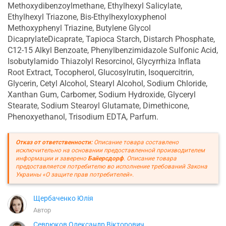
Methoxydibenzoylmethane, Ethylhexyl Salicylate,
Ethylhexyl Triazone, Bis-Ethylhexyloxyphenol
Methoxyphenyl Triazine, Butylene Glycol
DicaprylateDicaprate, Tapioca Starch, Distarch Phosphate,
C12-15 Alkyl Benzoate, Phenylbenzimidazole Sulfonic Acid,
Isobutylamido Thiazolyl Resorcinol, Glycyrrhiza Inflata
Root Extract, Tocopherol, Glucosylrutin, Isoquercitrin,
Glycerin, Cetyl Alcohol, Stearyl Alcohol, Sodium Chloride,
Xanthan Gum, Carbomer, Sodium Hydroxide, Glyceryl
Stearate, Sodium Stearoyl Glutamate, Dimethicone,
Phenoxyethanol, Trisodium EDTA, Parfum.
Отказ от ответственности:
Описание товара составлено
исключительно на основании предоставленной производителем
информации и заверено
Байерсдорф
. Описание товара
предоставляется потребителю во исполнение требований Закона
Украины «О защите прав потребителей».
Щербаченко Юлія
Автор
Севрюков Олександр Вікторович