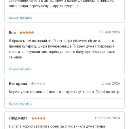
закінченню купила в аптеці крем з даним дизайном і отримала
опіки шкіри, пересушену шкіру та лущення.
Комментировать
Яна
15 мая 2026
Я брала мамі на новий рік. У неї шкіра обличчя пігментована, є
прояви куперозу, шкіра почервонівша. Їй крем дуже сподобався,
колеги запитували чим користується і я бачу, що обличчя стало
свіжіше.
Комментировать
Катерина
2 мая 2026
Користуюсь кремом з 1 лютого, результату ніякого. Гроші на вітер
Комментировать
Людмила
15 апреля 2024
Почала користуватися з осені, за 3 міс зникла дуже темна