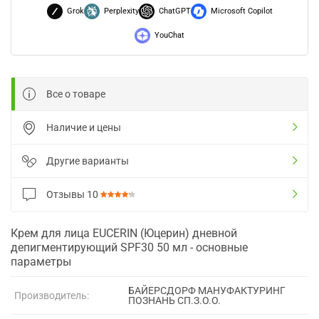
Grok
Perplexity
ChatGPT
Microsoft Copilot
YouChat
Все о товаре
Наличие и цены
Другие варианты
Отзывы
10
Крем для лица EUCERIN (Юцерин) дневной
депигментирующий SPF30 50 мл - основные
параметры
БАЙЕРСДОРФ МАНУФАКТУРИНГ
Производитель:
ПОЗНАНЬ СП.З.О.О.