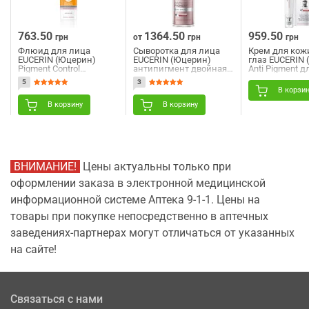
763.50
1364.50
959.50
грн
от
грн
грн
Флюид для лица
Сыворотка для лица
Крем для кожи
EUCERIN (Юцерин)
EUCERIN (Юцерин)
глаз EUCERIN
Pigment Control
антипигмент двойная
Anti Pigment д
солнцезащитный
для уменьшения и
уменьшения 
5
3
против
предупреждения
кругов и пиг
В корзи
гиперпигментации
гиперпигментациия 30
15 мл
SPF50+ 50 мл
мл
В корзину
В корзину
ВНИМАНИЕ!
Цены актуальны только при
оформлении заказа в электронной медицинской
информационной системе Аптека 9-1-1. Цены на
товары при покупке непосредственно в аптечных
заведениях-партнерах могут отличаться от указанных
на сайте!
Связаться с нами