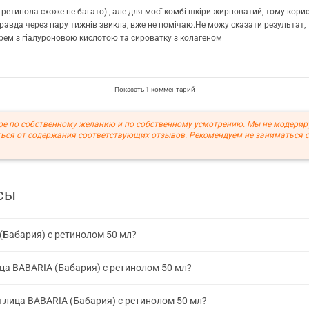
 ретинола схоже не багато) , але для моєї комбі шкіри жирноватий, тому кори
 правда через пару тижнів звикла, вже не помічаю.Не можу сказати результат, 
рем з гіалуроновою кислотою та сироватку з колагеном
Показать
1
комментарий
ре по собственному желанию и по собственному усмотрению. Мы не модерир
ься от содержания соответствующих отзывов. Рекомендуем не заниматься 
сы
(Бабария) с ретинолом 50 мл?
ца BABARIA (Бабария) с ретинолом 50 мл?
 лица BABARIA (Бабария) с ретинолом 50 мл?