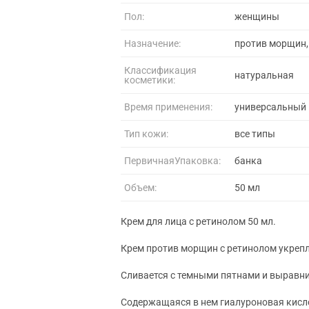
Пол:
женщины
Назначение:
против морщин,
Классификация
натуральная
косметики:
Время применения:
универсальный
Тип кожи:
все типы
ПервичнаяУпаковка:
банка
Объем:
50 мл
Крем для лица с ретинолом 50 мл.
Крем против морщин с ретинолом укрепл
Сливается с темными пятнами и выравни
Содержащаяся в нем гиалуроновая кисло