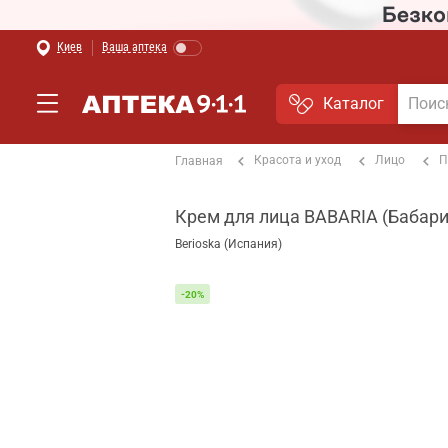
Киев
Ваша аптека
Каталог
Красота и уход
Лицо
П
Главная
Крем для лица BABARIA (Бабари
Berioska (Испания)
-20%