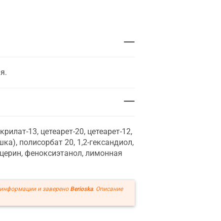
я.
рилат-13, цетеарет-20, цетеарет-12,
ка), полисорбат 20, 1,2-гександиол,
ицерин, феноксиэтанол, лимонная
 информации и заверено
Berioska
. Описание