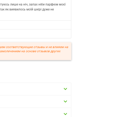
стуюсь лише на ніч, запах ніби парфюм моєї
так як виявилось моїй шкірі дуже не
уем соответствующие отзывы и не влияем на
самолечением на основе отзывов других