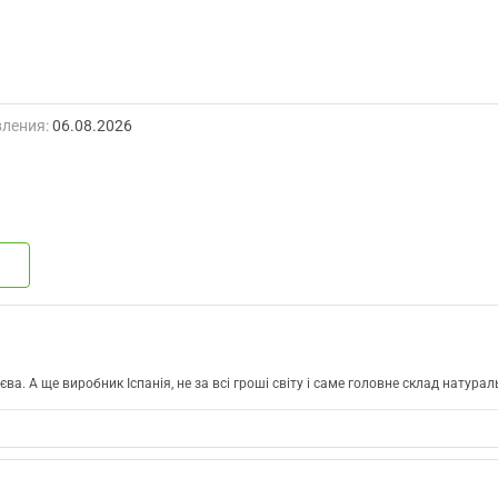
ления:
06.08.2026
ієва. А ще виробник Іспанія, не за всі гроші світу і саме головне склад натура