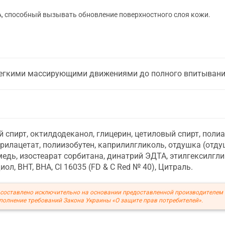
, способный вызывать обновление поверхностного слоя кожи.
 легкими массирующими движениями до полного впитывани
 спирт, октилдодеканол, глицерин, цетиловый спирт, полиак
рилацетат, полиизобутен, каприлилгликоль, отдушка (отдуш
едь, изостеарат сорбитана, динатрий ЭДТА, этилгексилгл
иол, BHT, BHA, CI 16035 (FD & C Red № 40), Цитраль.
составлено исключительно на основании предоставленной производителем
полнение требований Закона Украины «О защите прав потребителей».