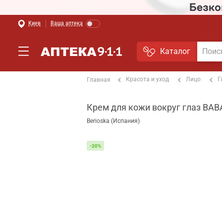
Киев
Ваша аптека
Каталог
Красота и уход
Лицо
Г
Главная
Крем для кожи вокруг глаз BAB
Berioska (Испания)
-20%