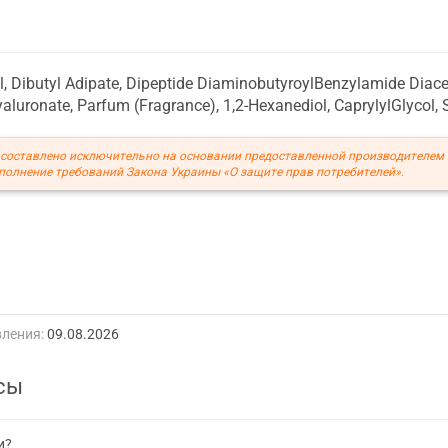
l, Dibutyl Adipate, Dipeptide DiaminobutyroylBenzylamide Diacet
luronate, Parfum (Fragrance), 1,2-Hexanediol, CaprylylGlycol,
составлено исключительно на основании предоставленной производителем
полнение требований Закона Украины «О защите прав потребителей».
ления:
09.08.2026
сы
и?