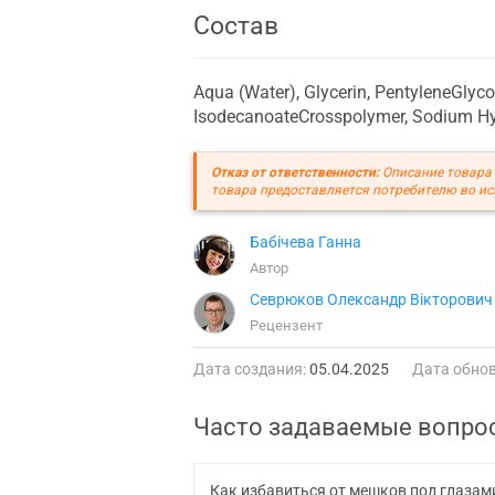
Состав
Aqua (Water), Glycerin, PentyleneGlyco
IsodecanoateCrosspolymer, Sodium Hya
Отказ от ответственности:
Описание товара 
товара предоставляется потребителю во ис
Бабічева Ганна
Автор
Севрюков Олександр Вікторович
Рецензент
Дата создания:
05.04.2025
Дата обнов
Часто задаваемые вопро
Как избавиться от мешков под глазам