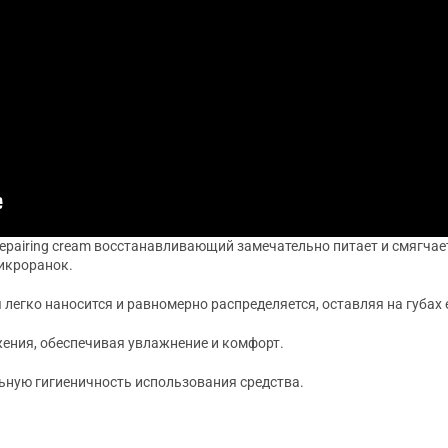
epairing cream восстанавливающий замечательно питает и смягчает
икроранок.
легко наносится и равномерно распределяется, оставляя на губах 
ения, обеспечивая увлажнение и комфорт.
ьную гигиеничность использования средства.