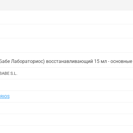
Бабе Лабораториос) восстанавливающий 15 мл - основны
ABE S.L.
RIOS