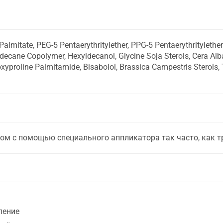
almitate, PEG-5 Pentaerythritylether, PPG-5 Pentaerythritylether
ecane Copolymer, Hexyldecanol, Glycine Soja Sterols, Cera Alb
xyproline Palmitamide, Bisabolol, Brassica Campestris Sterols, 
сом с помощью специального аппликатора так часто, как т
ление