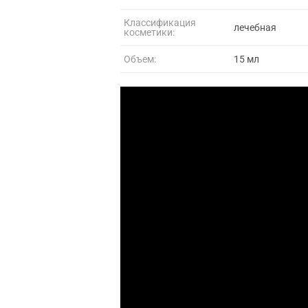
Классификация
лечебная
косметики:
Объем:
15 мл