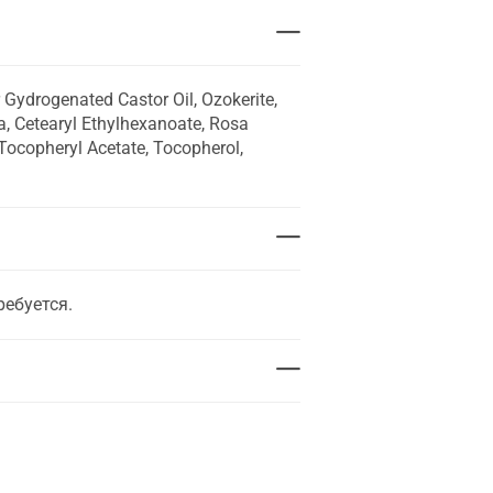
 Gydrogenated Castor Oil, Ozokerite,
a, Cetearyl Ethylhexanoate, Rosa
Tocopheryl Acetate, Tocopherol,
ребуется.