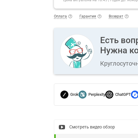
Оплата
Гарантия
Возврат
Есть воп
Нужна ко
Круглосуточ
Grok
Perplexity
ChatGPT
Смотреть видео обзор