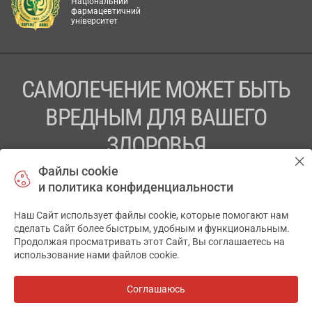
Національний
фармацевтичний
університет
САМОЛЕЧЕНИЕ МОЖЕТ БЫТЬ
ВРЕДНЫМ ДЛЯ ВАШЕГО
ЗДОРОВЬЯ
Файлы cookie
ПЕРЕД ПРИМЕНЕНИЕМ ПРЕПАРАТА
и политика конфиденциальности
ПРОКОНСУЛЬТИРУЙТЕСЬ С ВРАЧОМ
Наш Сайт использует файлы cookie, которые помогают нам
✕
ТОВ «АПТЕКА 911.ЮА» Код ЄДРПОУ 43631965.
сделать Сайт более быстрым, удобным и функциональным.
Продолжая просматривать этот Сайт, Вы соглашаетесь на
Отказ от ответственности
использование нами файлов cookie.
© 2014-2026. Медицинская информационная система
АПТЕКА911.ЮА
Соглашаюсь
Все аптеки
на карте