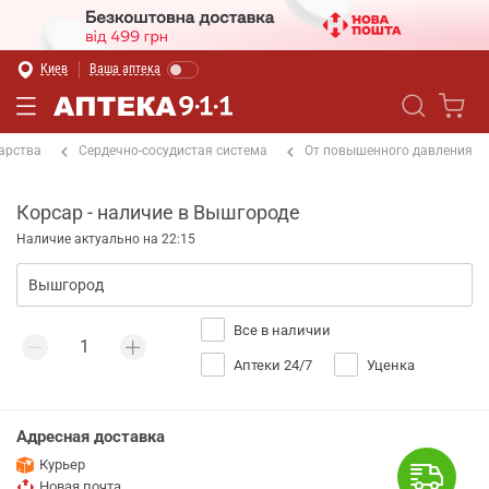
Киев
Ваша аптека
арства
Сердечно-сосудистая система
От повышенного давления
Корсар - наличие в Вышгороде
Наличие актуально на 22:15
Все в наличии
Аптеки 24/7
Уценка
Адресная доставка
Курьер
Новая почта