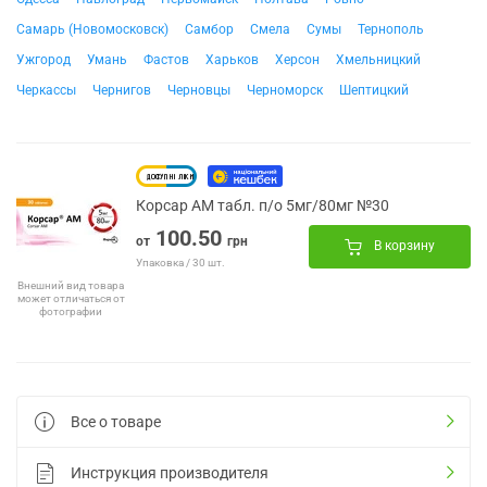
Самарь (Новомосковск)
Самбор
Смела
Сумы
Тернополь
Ужгород
Умань
Фастов
Харьков
Херсон
Хмельницкий
Черкассы
Чернигов
Черновцы
Черноморск
Шептицкий
Корсар АМ табл. п/о 5мг/80мг №30
100.50
от
грн
В корзину
Упаковка / 30 шт.
Внешний вид товара
может отличаться от
фотографии
Все о товаре
Инструкция производителя