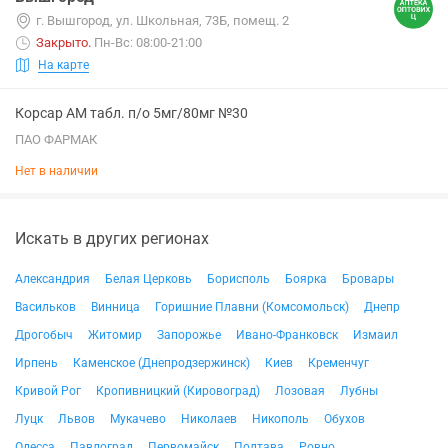
г. Вышгород, ул. Школьная, 73Б, помещ. 2
Закрыто
.
Пн-Вс: 08:00-21:00
На карте
Корсар АМ табл. п/о 5мг/80мг №30
ПАО ФАРМАК
Нет в наличии
Искать в других регионах
Александрия
Белая Церковь
Борисполь
Боярка
Бровары
Васильков
Винница
Горишние Плавни (Комсомольск)
Днепр
Дрогобыч
Житомир
Запорожье
Ивано-Франковск
Измаил
Ирпень
Каменское (Днепродзержинск)
Киев
Кременчуг
Кривой Рог
Кропивницкий (Кировоград)
Лозовая
Лубны
Луцк
Львов
Мукачево
Николаев
Никополь
Обухов
Одесса
Павлоград
Первомайск
Полтава
Ровно