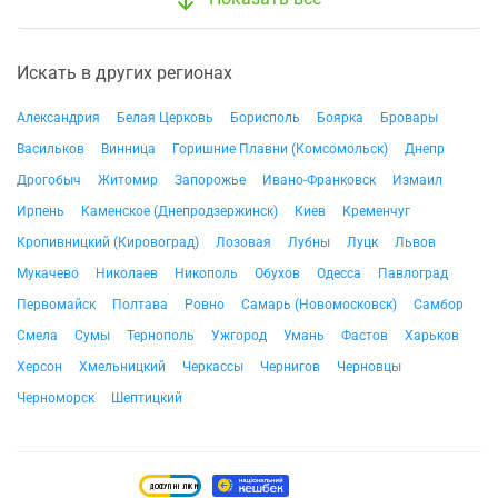
Искать в других регионах
Александрия
Белая Церковь
Борисполь
Боярка
Бровары
Васильков
Винница
Горишние Плавни (Комсомольск)
Днепр
Дрогобыч
Житомир
Запорожье
Ивано-Франковск
Измаил
Ирпень
Каменское (Днепродзержинск)
Киев
Кременчуг
Кропивницкий (Кировоград)
Лозовая
Лубны
Луцк
Львов
Мукачево
Николаев
Никополь
Обухов
Одесса
Павлоград
Первомайск
Полтава
Ровно
Самарь (Новомосковск)
Самбор
Смела
Сумы
Тернополь
Ужгород
Умань
Фастов
Харьков
Херсон
Хмельницкий
Черкассы
Чернигов
Черновцы
Черноморск
Шептицкий