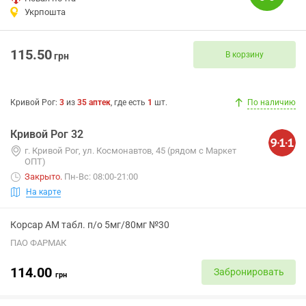
Укрпошта
115.50
В корзину
грн
Кривой Рог
:
3
из
35
аптек
, где есть
1
шт.
По наличию
Кривой Рог 32
г. Кривой Рог, ул. Космонавтов, 45 (рядом с Маркет
ОПТ)
Закрыто
.
Пн-Вс: 08:00-21:00
На карте
Корсар АМ табл. п/о 5мг/80мг №30
ПАО ФАРМАК
114.00
Забронировать
грн