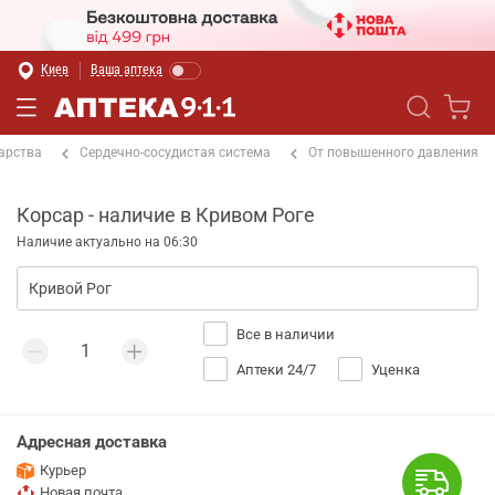
Киев
Ваша аптека
арства
Сердечно-сосудистая система
От повышенного давления
Корсар - наличие в Кривом Роге
Наличие актуально на 06:30
Все в наличии
Аптеки 24/7
Уценка
Адресная доставка
Курьер
Новая почта