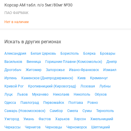
Корсар АМ табл. п/о 5мг/80мг №30
ПАО ФАРМАК
Нет в наличии
Искать в других регионах
Александрия
Белая Церковь
Борисполь
Боярка
Бровары
Васильков
Винница
Горишние Плавни (Комсомольск)
Днепр
Дрогобыч
Житомир
Запорожье
Ивано-Франковск
Измаил
Ирпень
Каменское (Днепродзержинск)
Киев
Кременчуг
Кривой Рог
Кропивницкий (Кировоград)
Лозовая
Лубны
Луцк
Львов
Мукачево
Николаев
Никополь
Обухов
Одесса
Павлоград
Первомайск
Полтава
Ровно
Самарь (Новомосковск)
Самбор
Смела
Сумы
Тернополь
Ужгород
Умань
Фастов
Харьков
Херсон
Хмельницкий
Черкассы
Чернигов
Черновцы
Черноморск
Шептицкий