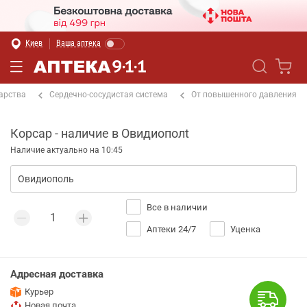
Киев
Ваша аптека
арства
Сердечно-сосудистая система
От повышенного давления
Корсар - наличие в Овидиополt
Наличие актуально на 10:45
Все в наличии
Аптеки 24/7
Уценка
Адресная доставка
Курьер
Новая почта