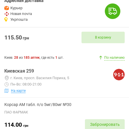
Адресная доставка
Курьер
Новая почта
Укрпошта
115.50
В корзину
грн
Киев
:
28
из
185
аптек
, где есть
1
шт.
По наличию
Киевская 259
г. Киев, просп. Василия Порика, 5
Пн-Вс: 08:00-21:00
На карте
Корсар АМ табл. п/о 5мг/80мг №30
ПАО ФАРМАК
114.00
Забронировать
грн