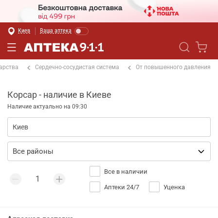
Киев
Ваша аптека
арства
Сердечно-сосудистая система
От повышенного давления
Корсар - наличие в Киеве
Наличие актуально на 09:30
Все в наличии
Аптеки 24/7
Уценка