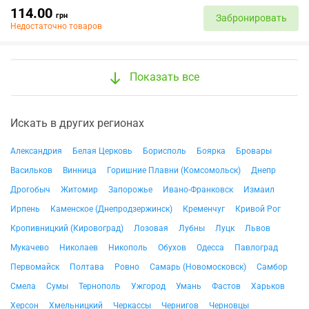
114.00
грн
Забронировать
Недостаточно товаров
Показать все
Искать в других регионах
Александрия
Белая Церковь
Борисполь
Боярка
Бровары
Васильков
Винница
Горишние Плавни (Комсомольск)
Днепр
Дрогобыч
Житомир
Запорожье
Ивано-Франковск
Измаил
Ирпень
Каменское (Днепродзержинск)
Кременчуг
Кривой Рог
Кропивницкий (Кировоград)
Лозовая
Лубны
Луцк
Львов
Мукачево
Николаев
Никополь
Обухов
Одесса
Павлоград
Первомайск
Полтава
Ровно
Самарь (Новомосковск)
Самбор
Смела
Сумы
Тернополь
Ужгород
Умань
Фастов
Харьков
Херсон
Хмельницкий
Черкассы
Чернигов
Черновцы