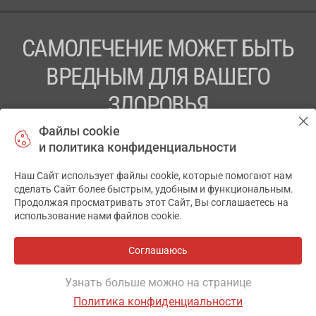
САМОЛЕЧЕНИЕ МОЖЕТ БЫТЬ
ВРЕДНЫМ ДЛЯ ВАШЕГО
ЗДОРОВЬЯ
Файлы cookie
ПЕРЕД ПРИМЕНЕНИЕМ ПРЕПАРАТА
и политика конфиденциальности
ПРОКОНСУЛЬТИРУЙТЕСЬ С ВРАЧОМ
Наш Сайт использует файлы cookie, которые помогают нам
✕
ТОВ «АПТЕКА 911.ЮА» Код ЄДРПОУ 43631965.
сделать Сайт более быстрым, удобным и функциональным.
Продолжая просматривать этот Сайт, Вы соглашаетесь на
Отказ от ответственности
использование нами файлов cookie.
© 2014-2026. Медицинская информационная система
АПТЕКА911.ЮА
Соглашаюсь
Все аптеки
на карте
Разработка и поддержка сайта -
wu.ua
Узнать больше можно на странице
Политика конфиденциальности
ОСНОВНОЕ
ИНСТРУКЦИЯ
ГДЕ ЕСТЬ
АНАЛОГИ
ОТЗЫВЫ