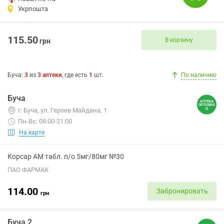
Укрпошта
115.50
В корзину
грн
Буча
:
3
из
3
аптеки
, где есть
1
шт.
По наличию
Буча
г. Буча, ул. Героев Майдана, 1
Пн-Вс: 08:00-21:00
На карте
Корсар АМ табл. п/о 5мг/80мг №30
ПАО ФАРМАК
114.00
Забронировать
грн
Буча 2