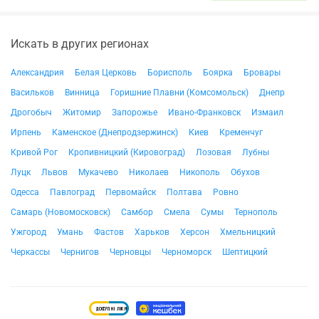
Искать в других регионах
Александрия
Белая Церковь
Борисполь
Боярка
Бровары
Васильков
Винница
Горишние Плавни (Комсомольск)
Днепр
Дрогобыч
Житомир
Запорожье
Ивано-Франковск
Измаил
Ирпень
Каменское (Днепродзержинск)
Киев
Кременчуг
Кривой Рог
Кропивницкий (Кировоград)
Лозовая
Лубны
Луцк
Львов
Мукачево
Николаев
Никополь
Обухов
Одесса
Павлоград
Первомайск
Полтава
Ровно
Самарь (Новомосковск)
Самбор
Смела
Сумы
Тернополь
Ужгород
Умань
Фастов
Харьков
Херсон
Хмельницкий
Черкассы
Чернигов
Черновцы
Черноморск
Шептицкий