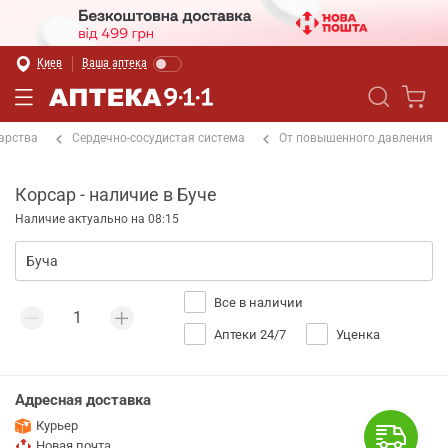
Киев
Ваша аптека
арства
Сердечно-сосудистая система
От повышенного давления
Корсар - наличие в Буче
Наличие актуально на 08:15
Все в наличии
Аптеки 24/7
Уценка
Адресная доставка
Курьер
Новая почта