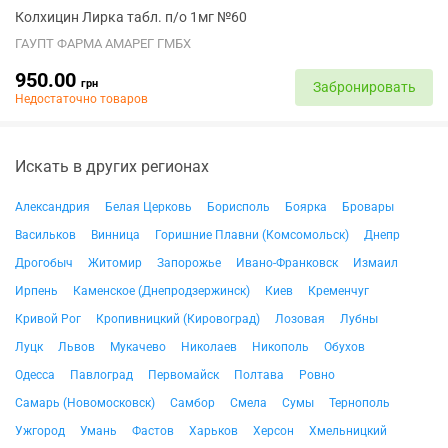
Колхицин Лирка табл. п/о 1мг №60
ГАУПТ ФАРМА АМАРЕГ ГМБХ
950.00
грн
Забронировать
Недостаточно товаров
Искать в других регионах
Александрия
Белая Церковь
Борисполь
Боярка
Бровары
Васильков
Винница
Горишние Плавни (Комсомольск)
Днепр
Дрогобыч
Житомир
Запорожье
Ивано-Франковск
Измаил
Ирпень
Каменское (Днепродзержинск)
Киев
Кременчуг
Кривой Рог
Кропивницкий (Кировоград)
Лозовая
Лубны
Луцк
Львов
Мукачево
Николаев
Никополь
Обухов
Одесса
Павлоград
Первомайск
Полтава
Ровно
Самарь (Новомосковск)
Самбор
Смела
Сумы
Тернополь
Ужгород
Умань
Фастов
Харьков
Херсон
Хмельницкий