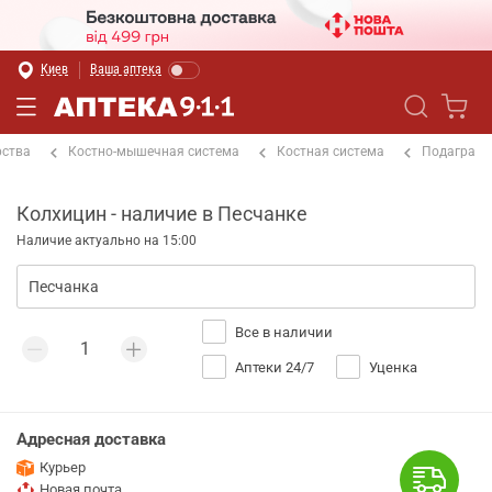
Киев
Ваша аптека
рства
Костно-мышечная система
Костная система
Подагра
Колхицин - наличие в Песчанке
Наличие актуально на 15:00
Все в наличии
Аптеки 24/7
Уценка
Адресная доставка
Курьер
Новая почта