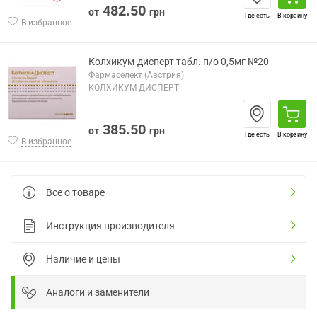
482.50
от
грн
Где есть
В корзину
В избранное
Колхикум-дисперт табл. п/о 0,5мг №20
Фармаселект (Австрия)
КОЛХИКУМ-ДИСПЕРТ
385.50
от
грн
Где есть
В корзину
В избранное
Все о товаре
Инструкция производителя
Наличие и цены
Аналоги и заменители