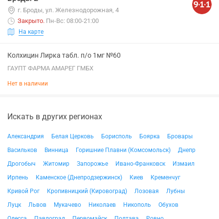
г. Броды, ул. Железнодорожная, 4
Закрыто
.
Пн-Вс: 08:00-21:00
На карте
Колхицин Лирка табл. п/о 1мг №60
ГАУПТ ФАРМА АМАРЕГ ГМБХ
Нет в наличии
Искать в других регионах
Александрия
Белая Церковь
Борисполь
Боярка
Бровары
Васильков
Винница
Горишние Плавни (Комсомольск)
Днепр
Дрогобыч
Житомир
Запорожье
Ивано-Франковск
Измаил
Ирпень
Каменское (Днепродзержинск)
Киев
Кременчуг
Кривой Рог
Кропивницкий (Кировоград)
Лозовая
Лубны
Луцк
Львов
Мукачево
Николаев
Никополь
Обухов
Одесса
Павлоград
Первомайск
Полтава
Ровно