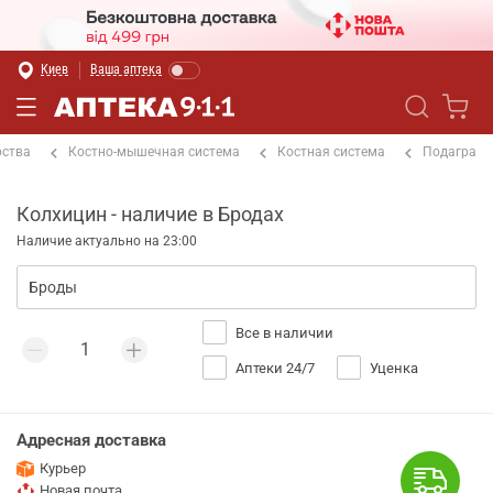
Киев
Ваша аптека
рства
Костно-мышечная система
Костная система
Подагра
Колхицин - наличие в Бродах
Наличие актуально на 23:00
Все в наличии
Аптеки 24/7
Уценка
Адресная доставка
Курьер
Новая почта