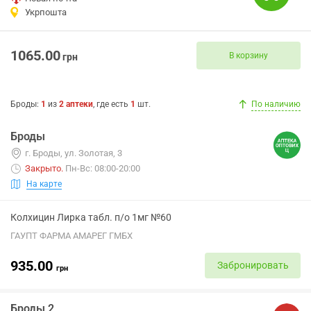
Укрпошта
1065.00
В корзину
грн
Броды
:
1
из
2
аптеки
, где есть
1
шт.
По наличию
Броды
г. Броды, ул. Золотая, 3
Закрыто
.
Пн-Вс: 08:00-20:00
На карте
Колхицин Лирка табл. п/о 1мг №60
ГАУПТ ФАРМА АМАРЕГ ГМБХ
935.00
Забронировать
грн
Броды 2