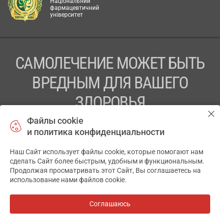
Національний
фармацевтичний
університет
САМОЛЕЧЕНИЕ МОЖЕТ БЫТЬ
ВРЕДНЫМ ДЛЯ ВАШЕГО
ЗДОРОВЬЯ
Файлы cookie
ПЕРЕД ПРИМЕНЕНИЕМ ПРЕПАРАТА
и политика конфиденциальности
ПРОКОНСУЛЬТИРУЙТЕСЬ С ВРАЧОМ
Наш Сайт использует файлы cookie, которые помогают нам
✕
ТОВ «АПТЕКА 911.ЮА» Код ЄДРПОУ 43631965.
сделать Сайт более быстрым, удобным и функциональным.
Продолжая просматривать этот Сайт, Вы соглашаетесь на
Отказ от ответственности
использование нами файлов cookie.
© 2014-2026. Медицинская информационная система
АПТЕКА911.ЮА
Соглашаюсь
Все аптеки
на карте