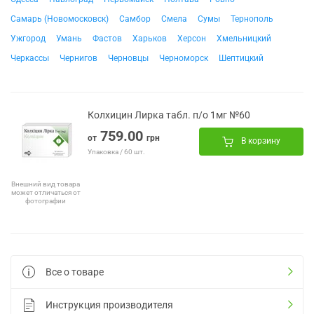
Самарь (Новомосковск)
Самбор
Смела
Сумы
Тернополь
Ужгород
Умань
Фастов
Харьков
Херсон
Хмельницкий
Черкассы
Чернигов
Черновцы
Черноморск
Шептицкий
Колхицин Лирка табл. п/о 1мг №60
759.00
от
грн
В корзину
Упаковка / 60 шт.
Внешний вид товара
может отличаться от
фотографии
Все о товаре
Инструкция производителя