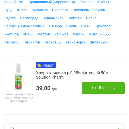
Кривой Рог
Кропивницкий (Кировоград)
Лозовая
Лубны
Луцк
Львов
Мукачево
Николаев
Никополь
Обухов
Одесса
Павлоград
Первомайск
Полтава
Ровно
Самарь (Новомосковск)
Самбор
Смела
Сумы
Тернополь
Ужгород
Умань
Фастов
Харьков
Херсон
Хмельницкий
Черкассы
Чернигов
Черновцы
Черноморск
Шептицкий
Хлоргексидин р-р 0,05% фл. спрей 50мл
Solution Pharm
39.00
В корзину
грн
Внешний вид товара
может отличаться от
фотографии