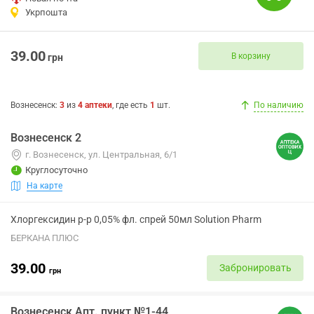
Укрпошта
39.00
В корзину
грн
Вознесенск
:
3
из
4
аптеки
, где есть
1
шт.
По наличию
Вознесенск 2
г. Вознесенск, ул. Центральная, 6/1
Круглосуточно
На карте
Хлоргексидин р-р 0,05% фл. спрей 50мл Solution Pharm
БЕРКАНА ПЛЮС
39.00
Забронировать
грн
Вознесенск Апт. пункт №1-44