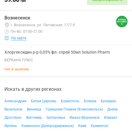
грн
Вознесенск
г. Вознесенск, ул. Литовская, 17/7-9
Пн-Вс: 07:00-21:00
На карте
Хлоргексидин р-р 0,05% фл. спрей 50мл Solution Pharm
БЕРКАНА ПЛЮС
Нет в наличии
Искать в других регионах
Александрия
Белая Церковь
Борисполь
Боярка
Бровары
Васильков
Винница
Горишние Плавни (Комсомольск)
Днепр
Дрогобыч
Житомир
Запорожье
Ивано-Франковск
Измаил
Ирпень
Каменское (Днепродзержинск)
Киев
Кременчуг