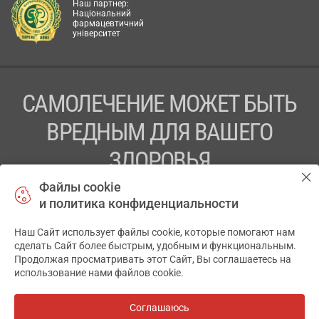
Наш партнер:
Національний
фармацевтичний
університет
САМОЛЕЧЕНИЕ МОЖЕТ БЫТЬ
ВРЕДНЫМ ДЛЯ ВАШЕГО
ЗДОРОВЬЯ
Файлы cookie
ПЕРЕД ПРИМЕНЕНИЕМ ПРЕПАРАТА
и политика конфиденциальности
ПРОКОНСУЛЬТИРУЙТЕСЬ С ВРАЧОМ
Наш Сайт использует файлы cookie, которые помогают нам
✕
ТОВ «АПТЕКА 911.ЮА» Код ЄДРПОУ 43631965.
сделать Сайт более быстрым, удобным и функциональным.
Продолжая просматривать этот Сайт, Вы соглашаетесь на
Отказ от ответственности
использование нами файлов cookie.
© 2014-2026. Медицинская информационная система
АПТЕКА911.ЮА
Соглашаюсь
Все аптеки
на карте