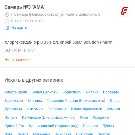
Самарь №3 "АМА"
г. Самарь (Новомосковск), ул. Калнышевского, 5
Пн-Вс: 08:00-19:00
На карте
Хлоргексидин р-р 0,05% фл. спрей 50мл Solution Pharm
БЕРКАНА ПЛЮС
Нет в наличии
Искать в других регионах
Александрия
Белая Церковь
Борисполь
Боярка
Бровары
Васильков
Винница
Горишние Плавни (Комсомольск)
Днепр
Дрогобыч
Житомир
Запорожье
Ивано-Франковск
Измаил
Ирпень
Каменское (Днепродзержинск)
Киев
Кременчуг
Кривой Рог
Кропивницкий (Кировоград)
Лозовая
Лубны
Луцк
Львов
Мукачево
Николаев
Никополь
Обухов