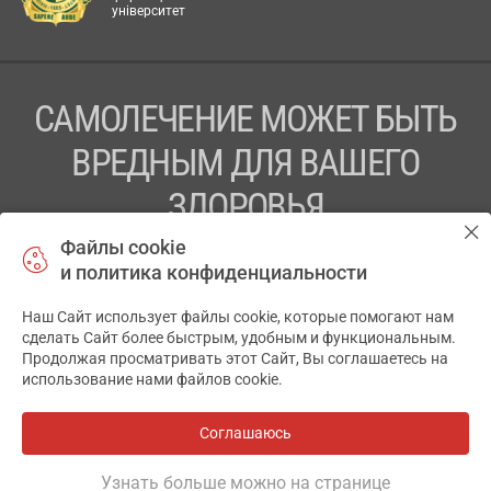
університет
САМОЛЕЧЕНИЕ МОЖЕТ БЫТЬ
ВРЕДНЫМ ДЛЯ ВАШЕГО
ЗДОРОВЬЯ
Файлы cookie
ПЕРЕД ПРИМЕНЕНИЕМ ПРЕПАРАТА
и политика конфиденциальности
ПРОКОНСУЛЬТИРУЙТЕСЬ С ВРАЧОМ
Наш Сайт использует файлы cookie, которые помогают нам
✕
ТОВ «АПТЕКА 911.ЮА» Код ЄДРПОУ 43631965.
сделать Сайт более быстрым, удобным и функциональным.
Продолжая просматривать этот Сайт, Вы соглашаетесь на
Отказ от ответственности
использование нами файлов cookie.
© 2014-2026. Медицинская информационная система
АПТЕКА911.ЮА
Соглашаюсь
Все аптеки
на карте
Разработка и поддержка сайта -
wu.ua
Узнать больше можно на странице