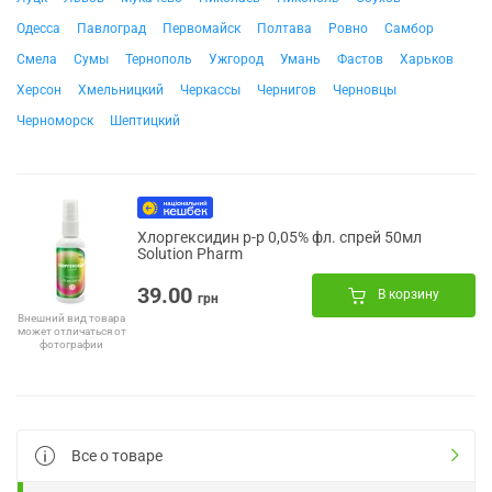
Одесса
Павлоград
Первомайск
Полтава
Ровно
Самбор
Смела
Сумы
Тернополь
Ужгород
Умань
Фастов
Харьков
Херсон
Хмельницкий
Черкассы
Чернигов
Черновцы
Черноморск
Шептицкий
Хлоргексидин р-р 0,05% фл. спрей 50мл
Solution Pharm
39.00
В корзину
грн
Внешний вид товара
может отличаться от
фотографии
Все о товаре