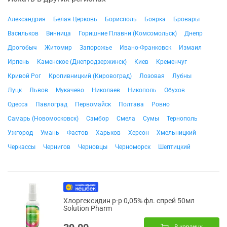
Александрия
Белая Церковь
Борисполь
Боярка
Бровары
Васильков
Винница
Горишние Плавни (Комсомольск)
Днепр
Дрогобыч
Житомир
Запорожье
Ивано-Франковск
Измаил
Ирпень
Каменское (Днепродзержинск)
Киев
Кременчуг
Кривой Рог
Кропивницкий (Кировоград)
Лозовая
Лубны
Луцк
Львов
Мукачево
Николаев
Никополь
Обухов
Одесса
Павлоград
Первомайск
Полтава
Ровно
Самарь (Новомосковск)
Самбор
Смела
Сумы
Тернополь
Ужгород
Умань
Фастов
Харьков
Херсон
Хмельницкий
Черкассы
Чернигов
Черновцы
Черноморск
Шептицкий
Хлоргексидин р-р 0,05% фл. спрей 50мл
Solution Pharm