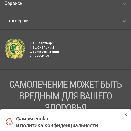
Сервисы
Партнёрам
Наш партнер:
Національний
фармацевтичний
університет
САМОЛЕЧЕНИЕ МОЖЕТ БЫТЬ
ВРЕДНЫМ ДЛЯ ВАШЕГО
ЗДОРОВЬЯ
Файлы cookie
ПЕРЕД ПРИМЕНЕНИЕМ ПРЕПАРАТА
и политика конфиденциальности
ПРОКОНСУЛЬТИРУЙТЕСЬ С ВРАЧОМ