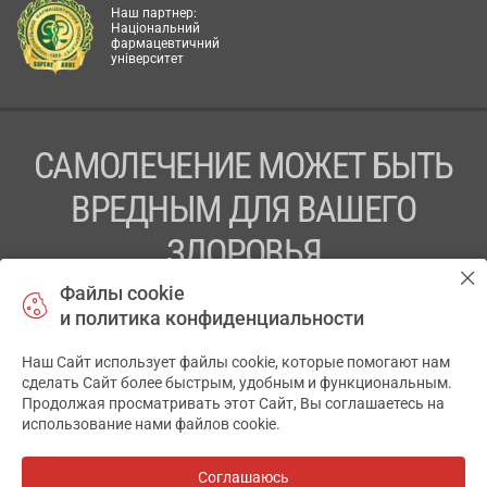
Наш партнер:
Національний
фармацевтичний
університет
САМОЛЕЧЕНИЕ МОЖЕТ БЫТЬ
ВРЕДНЫМ ДЛЯ ВАШЕГО
ЗДОРОВЬЯ
Файлы cookie
ПЕРЕД ПРИМЕНЕНИЕМ ПРЕПАРАТА
и политика конфиденциальности
ПРОКОНСУЛЬТИРУЙТЕСЬ С ВРАЧОМ
Наш Сайт использует файлы cookie, которые помогают нам
✕
ТОВ «АПТЕКА 911.ЮА» Код ЄДРПОУ 43631965.
сделать Сайт более быстрым, удобным и функциональным.
Продолжая просматривать этот Сайт, Вы соглашаетесь на
Отказ от ответственности
использование нами файлов cookie.
© 2014-2026. Медицинская информационная система
АПТЕКА911.ЮА
Соглашаюсь
Все аптеки