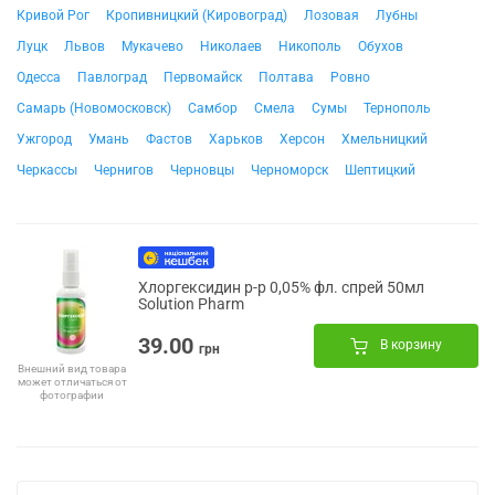
Кривой Рог
Кропивницкий (Кировоград)
Лозовая
Лубны
Луцк
Львов
Мукачево
Николаев
Никополь
Обухов
Одесса
Павлоград
Первомайск
Полтава
Ровно
Самарь (Новомосковск)
Самбор
Смела
Сумы
Тернополь
Ужгород
Умань
Фастов
Харьков
Херсон
Хмельницкий
Черкассы
Чернигов
Черновцы
Черноморск
Шептицкий
Хлоргексидин р-р 0,05% фл. спрей 50мл
Solution Pharm
39.00
В корзину
грн
Внешний вид товара
может отличаться от
фотографии