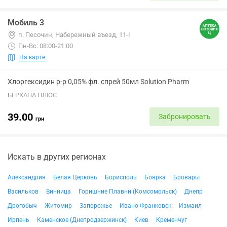
Мобиль 3
п. Песочин, Набережный въезд, 11-І
Пн-Вс: 08:00-21:00
На карте
Хлоргексидин р-р 0,05% фл. спрей 50мл Solution Pharm
БЕРКАНА ПЛЮС
39.00
Забронировать
грн
Искать в других регионах
Александрия
Белая Церковь
Борисполь
Боярка
Бровары
Васильков
Винница
Горишние Плавни (Комсомольск)
Днепр
Дрогобыч
Житомир
Запорожье
Ивано-Франковск
Измаил
Ирпень
Каменское (Днепродзержинск)
Киев
Кременчуг