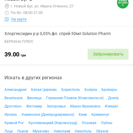
г. Новый Буг, ул. Ивана Огиенко, 27
Пн-Вс: 08:00-21:00
На карте
Хлоргексидин р-р 0,05% фл. спрей 50мл Solution Pharm
БЕРКАНА ПЛЮС
39.00
Забронировать
грн
Искать в других регионах
Александрия
Белая Церковь
Борисполь
Боярка
Бровары
Васильков
Винница
Горишние Плавни (Комсомольск)
Днепр
Дрогобыч
Житомир
Запорожье
Ивано-Франковск
Измаил
Ирпень
Каменское (Днепродзержинск)
Киев
Кременчуг
Кривой Рог
Кропивницкий (Кировоград)
Лозовая
Лубны
Луцк
Львов
Мукачево
Николаев
Никополь
Обухов