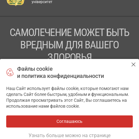
університет
САМОЛЕЧЕНИЕ МОЖЕТ БЫТЬ
ВРЕДНЫМ ДЛЯ ВАШЕГО
ЗДОРОВЬЯ
Файлы cookie
ПЕРЕД ПРИМЕНЕНИЕМ ПРЕПАРАТА
и политика конфиденциальности
ПРОКОНСУЛЬТИРУЙТЕСЬ С ВРАЧОМ
Наш Сайт использует файлы cookie, которые помогают нам
✕
ТОВ «АПТЕКА 911.ЮА» Код ЄДРПОУ 43631965.
сделать Сайт более быстрым, удобным и функциональным.
Продолжая просматривать этот Сайт, Вы соглашаетесь на
Отказ от ответственности
использование нами файлов cookie.
© 2014-2026. Медицинская информационная система
АПТЕКА911.ЮА
Соглашаюсь
Все аптеки
на карте
Разработка и поддержка сайта -
wu.ua
Узнать больше можно на странице