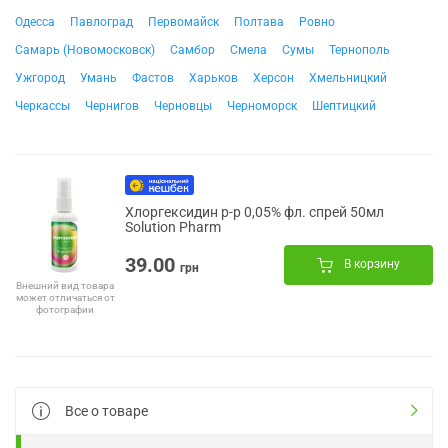
Одесса
Павлоград
Первомайск
Полтава
Ровно
Самарь (Новомосковск)
Самбор
Смела
Сумы
Тернополь
Ужгород
Умань
Фастов
Харьков
Херсон
Хмельницкий
Черкассы
Чернигов
Черновцы
Черноморск
Шептицкий
Хлоргексидин р-р 0,05% фл. спрей 50мл
Solution Pharm
39.00
В корзину
грн
Внешний вид товара
может отличаться от
фотографии
Все о товаре