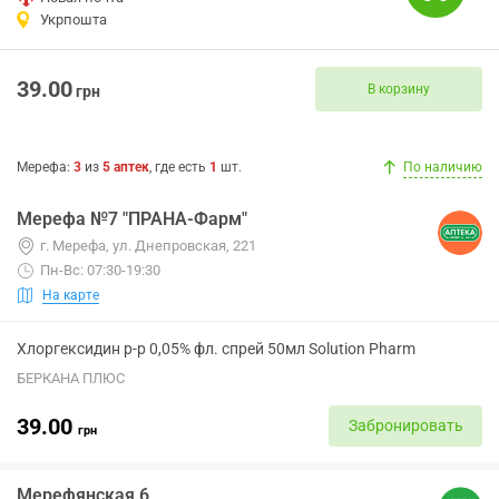
Укрпошта
39.00
В корзину
грн
Мерефа
:
3
из
5
аптек
, где есть
1
шт.
По наличию
Мерефа №7 "ПРАНА-Фарм"
г. Мерефа, ул. Днепровская, 221
Пн-Вс: 07:30-19:30
На карте
Хлоргексидин р-р 0,05% фл. спрей 50мл Solution Pharm
БЕРКАНА ПЛЮС
39.00
Забронировать
грн
Мерефянская 6