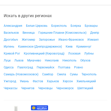
Искать в других регионах
Александрия
Белая Церковь
Борисполь
Боярка
Бровары
Васильков
Винница
Горишние Плавни (Комсомольск)
Днепр
Дрогобыч
Житомир
Запорожье
Ивано-Франковск
Измаил
Ирпень
Каменское (Днепродзержинск)
Киев
Кременчуг
Кривой Рог
Кропивницкий (Кировоград)
Лозовая
Лубны
Луцк
Львов
Мукачево
Николаев
Никополь
Обухов
Одесса
Павлоград
Первомайск
Полтава
Ровно
Самарь (Новомосковск)
Самбор
Смела
Сумы
Тернополь
Ужгород
Умань
Фастов
Харьков
Херсон
Хмельницкий
Черкассы
Чернигов
Черновцы
Черноморск
Шептицкий