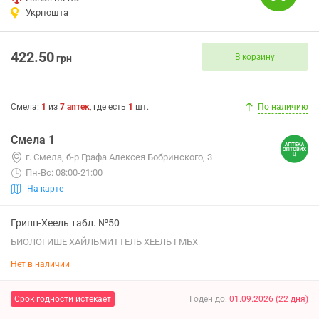
Укрпошта
422.50
В корзину
грн
Смела
:
1
из
7
аптек
, где есть
1
шт.
По наличию
Смела 1
г. Смела, б-р Графа Алексея Бобринского, 3
Пн-Вс: 08:00-21:00
На карте
Грипп-Хеель табл. №50
БИОЛОГИШЕ ХАЙЛЬМИТТЕЛЬ ХЕЕЛЬ ГМБХ
Нет в наличии
Срок годности истекает
Годен до
:
01.09.2026
(
22
дня
)