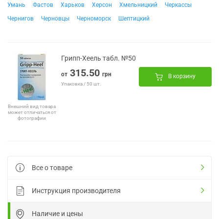
Умань
Фастов
Харьков
Херсон
Хмельницкий
Черкассы
Чернигов
Черновцы
Черноморск
Шептицкий
Грипп-Хеель табл. №50
315.50
от
грн
В корзину
Упаковка / 50 шт.
Внешний вид товара
может отличаться от
фотографии
Все о товаре
Инструкция производителя
Наличие и цены