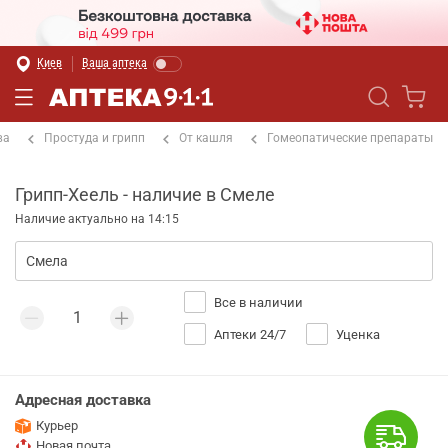
Киев
Ваша аптека
ва
Простуда и грипп
От кашля
Гомеопатические препараты
Грипп-Хеель - наличие в Смеле
Наличие актуально на 14:15
Все в наличии
Аптеки 24/7
Уценка
Адресная доставка
Курьер
Новая почта