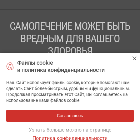
САМОЛЕЧЕНИЕ МОЖЕТ БЫТЬ
ВРЕДНЫМ ДЛЯ ВАШЕГО
ЗДОРОВЬЯ
Файлы cookie
ПЕРЕД ПРИМЕНЕНИЕМ ПРЕПАРАТА
и политика конфиденциальности
ПРОКОНСУЛЬТИРУЙТЕСЬ С ВРАЧОМ
Наш Сайт использует файлы cookie, которые помогают нам
✕
ТОВ «АПТЕКА 911.ЮА» Код ЄДРПОУ 43631965.
сделать Сайт более быстрым, удобным и функциональным.
Продолжая просматривать этот Сайт, Вы соглашаетесь на
Отказ от ответственности
использование нами файлов cookie.
© 2014-2026. Медицинская информационная система
АПТЕКА911.ЮА
Соглашаюсь
Все аптеки
на карте
Разработка и поддержка сайта -
wu.ua
Узнать больше можно на странице
Политика конфиденциальности