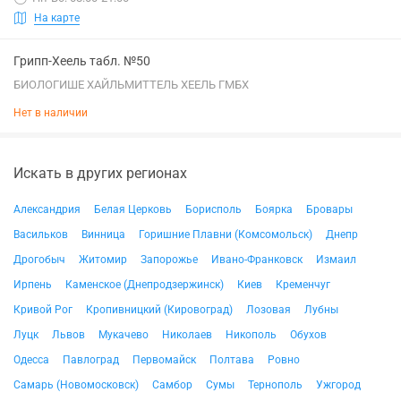
На карте
Грипп-Хеель табл. №50
БИОЛОГИШЕ ХАЙЛЬМИТТЕЛЬ ХЕЕЛЬ ГМБХ
Нет в наличии
Искать в других регионах
Александрия
Белая Церковь
Борисполь
Боярка
Бровары
Васильков
Винница
Горишние Плавни (Комсомольск)
Днепр
Дрогобыч
Житомир
Запорожье
Ивано-Франковск
Измаил
Ирпень
Каменское (Днепродзержинск)
Киев
Кременчуг
Кривой Рог
Кропивницкий (Кировоград)
Лозовая
Лубны
Луцк
Львов
Мукачево
Николаев
Никополь
Обухов
Одесса
Павлоград
Первомайск
Полтава
Ровно
Самарь (Новомосковск)
Самбор
Сумы
Тернополь
Ужгород