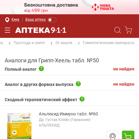
Киев
Ваша аптека
ва
Простуда и грипп
От кашля
Гомеопатические препараты
Аналоги для Грипп-Хеель табл. №50
не найден
Полный аналог
не найден
Аналог в других формах выпуска
Сходный терапевтический эффект
Альпекид Иммуно табл. №60
Др. Густав Кляйн (Германия)
АЛЬПЕКИД