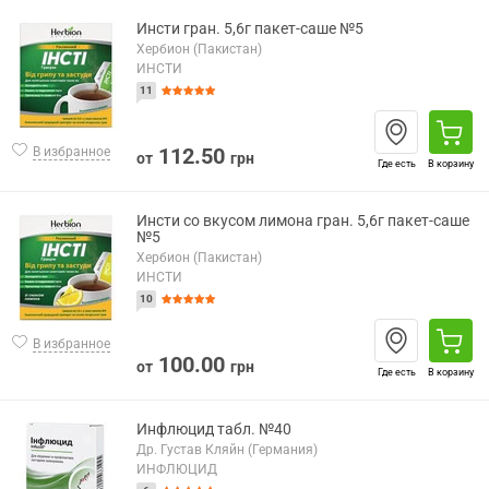
Инсти гран. 5,6г пакет-саше №5
Хербион (Пакистан)
ИНСТИ
11
112.50
В избранное
от
грн
Где есть
В корзину
Инсти со вкусом лимона гран. 5,6г пакет-саше
№5
Хербион (Пакистан)
ИНСТИ
10
В избранное
100.00
от
грн
Где есть
В корзину
Инфлюцид табл. №40
Др. Густав Кляйн (Германия)
ИНФЛЮЦИД