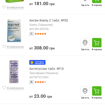
181.00
от
грн
Где есть
В корзину
В избранное
Ангин-Хеель С табл. №50
Хеель (Германия)
АНГИН-ХЕЕЛЬ
1
308.00
В избранное
от
грн
Где есть
В корзину
Антитуссин табл. №10
Тернофарм (Украина)
АНТИТУССИН
4
В избранное
23.00
от
грн
Где есть
В корзину