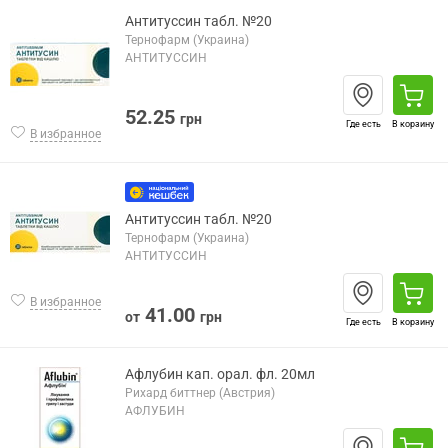
Антитуссин табл. №20
Тернофарм (Украина)
АНТИТУССИН
52.25
грн
Где есть
В корзину
В избранное
Антитуссин табл. №20
Тернофарм (Украина)
АНТИТУССИН
В избранное
41.00
от
грн
Где есть
В корзину
Афлубин кап. орал. фл. 20мл
Рихард биттнер (Австрия)
АФЛУБИН