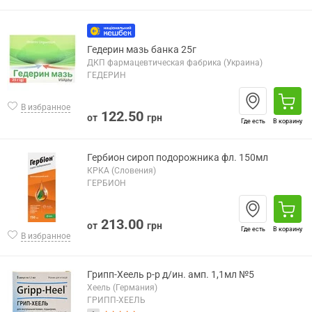
Гедерин мазь банка 25г
ДКП фармацевтическая фабрика (Украина)
ГЕДЕРИН
В избранное
122.50
от
грн
Где есть
В корзину
Гербион сироп подорожника фл. 150мл
КРКА (Словения)
ГЕРБИОН
213.00
от
грн
Где есть
В корзину
В избранное
Грипп-Хеель р-р д/ин. амп. 1,1мл №5
Хеель (Германия)
ГРИПП-ХЕЕЛЬ