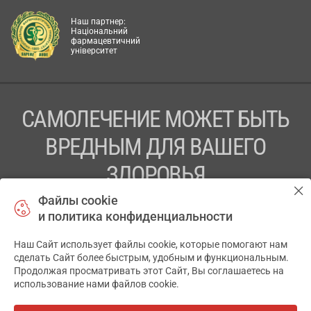
Наш партнер:
Національний
фармацевтичний
університет
САМОЛЕЧЕНИЕ МОЖЕТ БЫТЬ
ВРЕДНЫМ ДЛЯ ВАШЕГО
ЗДОРОВЬЯ
Файлы cookie
ПЕРЕД ПРИМЕНЕНИЕМ ПРЕПАРАТА
и политика конфиденциальности
ПРОКОНСУЛЬТИРУЙТЕСЬ С ВРАЧОМ
Наш Сайт использует файлы cookie, которые помогают нам
✕
ТОВ «АПТЕКА 911.ЮА» Код ЄДРПОУ 43631965.
сделать Сайт более быстрым, удобным и функциональным.
Продолжая просматривать этот Сайт, Вы соглашаетесь на
Отказ от ответственности
использование нами файлов cookie.
© 2014-2026. Медицинская информационная система