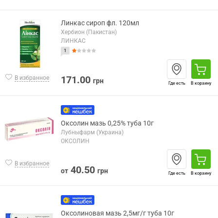
Линкас сироп фл. 120мл
Хербион (Пакистан)
ЛИНКАС
1
171.00
В избранное
грн
Где есть
В корзину
Оксолин мазь 0,25% туба 10г
Лубныфарм (Украина)
ОКСОЛИН
В избранное
40.50
от
грн
Где есть
В корзину
Оксолиновая мазь 2,5мг/г туба 10г