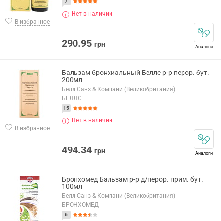
7
Нет в наличии
В избранное
290.95
грн
Аналоги
Бальзам бронхиальный Беллс р-р перор. бут.
200мл
Белл Санз & Компани (Великобритания)
БЕЛЛС
15
Нет в наличии
В избранное
494.34
грн
Аналоги
Бронхомед Бальзам р-р д/перор. прим. бут.
100мл
Белл Санз & Компани (Великобритания)
БРОНХОМЕД
6