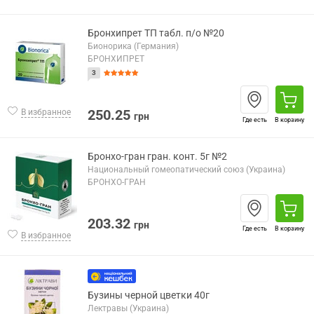
Бронхипрет ТП табл. п/о №20
Бионорика (Германия)
БРОНХИПРЕТ
3
250.25
В избранное
грн
Где есть
В корзину
Бронхо-гран гран. конт. 5г №2
Национальный гомеопатический союз (Украина)
БРОНХО-ГРАН
203.32
грн
Где есть
В корзину
В избранное
Бузины черной цветки 40г
Лектравы (Украина)