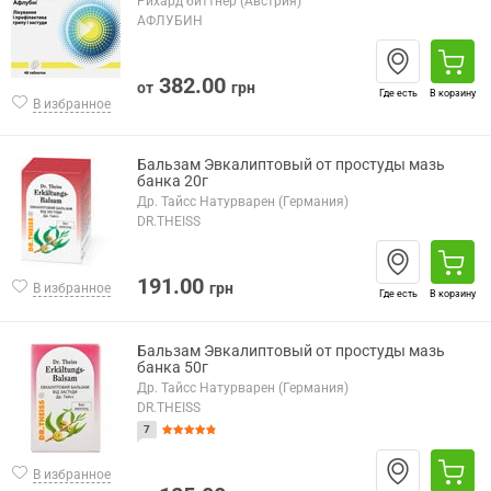
Рихард биттнер (Австрия)
АФЛУБИН
382.00
от
грн
Где есть
В корзину
В избранное
Бальзам Эвкалиптовый от простуды мазь
банка 20г
Др. Тайсс Натурварен (Германия)
DR.THEISS
191.00
грн
В избранное
Где есть
В корзину
Бальзам Эвкалиптовый от простуды мазь
банка 50г
Др. Тайсс Натурварен (Германия)
DR.THEISS
7
В избранное