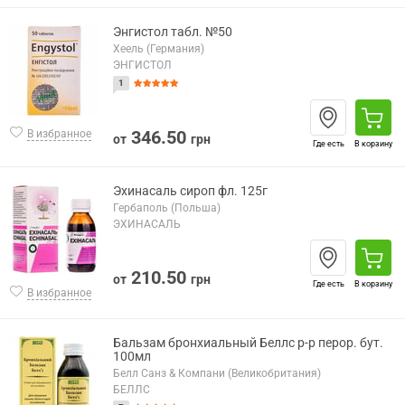
Энгистол табл. №50
Хеель (Германия)
ЭНГИСТОЛ
1
346.50
В избранное
от
грн
Где есть
В корзину
Эхинасаль сироп фл. 125г
Гербаполь (Польша)
ЭХИНАСАЛЬ
210.50
от
грн
Где есть
В корзину
В избранное
Бальзам бронхиальный Беллс р-р перор. бут.
100мл
Белл Санз & Компани (Великобритания)
БЕЛЛС