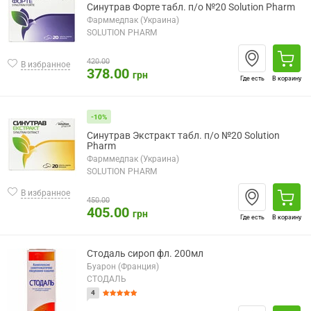
Синутрав Форте табл. п/о №20 Solution Pharm
Фарммедпак (Украина)
SOLUTION PHARM
420.00
В избранное
378.00
грн
Где есть
В корзину
-10%
Синутрав Экстракт табл. п/о №20 Solution
Pharm
Фарммедпак (Украина)
SOLUTION PHARM
В избранное
450.00
405.00
грн
Где есть
В корзину
Стодаль сироп фл. 200мл
Буарон (Франция)
СТОДАЛЬ
4