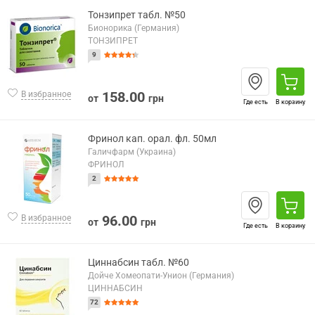
Тонзипрет табл. №50
Бионорика (Германия)
ТОНЗИПРЕТ
9
158.00
В избранное
от
грн
Где есть
В корзину
Фринол кап. орал. фл. 50мл
Галичфарм (Украина)
ФРИНОЛ
2
96.00
В избранное
от
грн
Где есть
В корзину
Циннабсин табл. №60
Дойче Хомеопати-Унион (Германия)
ЦИННАБСИН
72