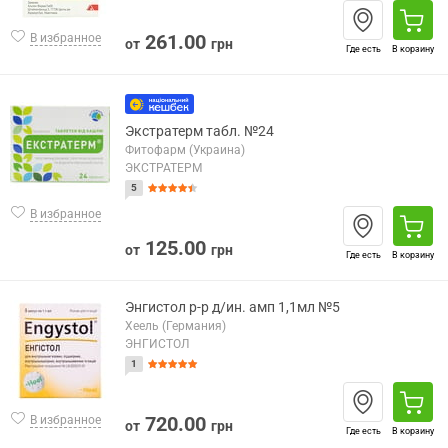
261.00
В избранное
от
грн
Где есть
В корзину
Экстратерм табл. №24
Фитофарм (Украина)
ЭКСТРАТЕРМ
5
В избранное
125.00
от
грн
Где есть
В корзину
Энгистол р-р д/ин. амп 1,1мл №5
Хеель (Германия)
ЭНГИСТОЛ
1
720.00
В избранное
от
грн
Где есть
В корзину