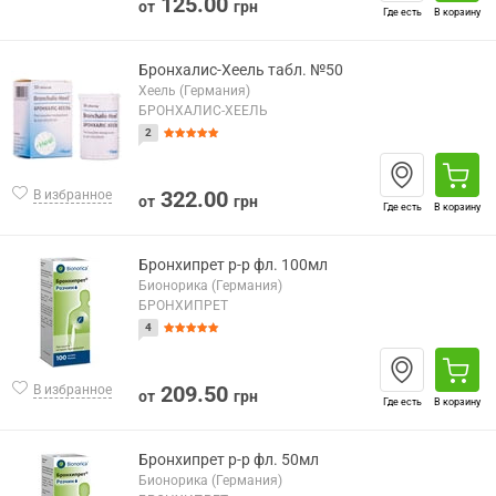
125.00
от
грн
Где есть
В корзину
Бронхалис-Хеель табл. №50
Хеель (Германия)
БРОНХАЛИС-ХЕЕЛЬ
2
322.00
В избранное
от
грн
Где есть
В корзину
Бронхипрет р-р фл. 100мл
Бионорика (Германия)
БРОНХИПРЕТ
4
209.50
В избранное
от
грн
Где есть
В корзину
Бронхипрет р-р фл. 50мл
Бионорика (Германия)