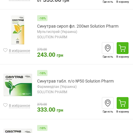
от
грн
Где есть
В корзину
-10%
Синутрав сироп фл. 200мл Solution Pharm
Мультиспрей (Украина)
SOLUTION PHARM
270.00
В избранное
243.00
грн
Где есть
В корзину
-10%
Синутрав табл. п/о №50 Solution Pharm
Фарммедпак (Украина)
SOLUTION PHARM
370.00
В избранное
333.00
грн
Где есть
В корзину
-10%