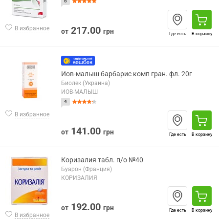
6
217.00
В избранное
от
грн
Где есть
В корзину
Иов-малыш барбарис комп гран. фл. 20г
Биолек (Украина)
ИОВ-МАЛЫШ
4
В избранное
141.00
от
грн
Где есть
В корзину
Коризалия табл. п/о №40
Буарон (Франция)
КОРИЗАЛИЯ
192.00
от
грн
Где есть
В корзину
В избранное