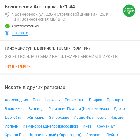
Вознесенск Апт. пункт №1-44
г. Вознесенск, ул. 228-й Стрелковой Дивизии, 26, КП
"КНП Вознесенская МБ" ВГС
Круглосуточно
На карте
Гиномакс супп. вагинал. 100мг/150мг №7
ЭКСЕЛТИС ИЛАЧ САНАИ ВЕ ТИДЖАРЕТ АНОНИМ ШИРКЕТИ
Нет в наличии
Искать в других регионах
Александрия
Белая Церковь
Борисполь
Боярка
Бровары
Васильков
Винница
Горишние Плавни (Комсомольск)
Днепр
Дрогобыч
Житомир
Запорожье
Ивано-Франковск
Измаил
Ирпень
Каменское (Днепродзержинск)
Киев
Кременчуг
Кривой Рог
Кропивницкий (Кировоград)
Лозовая
Лубны