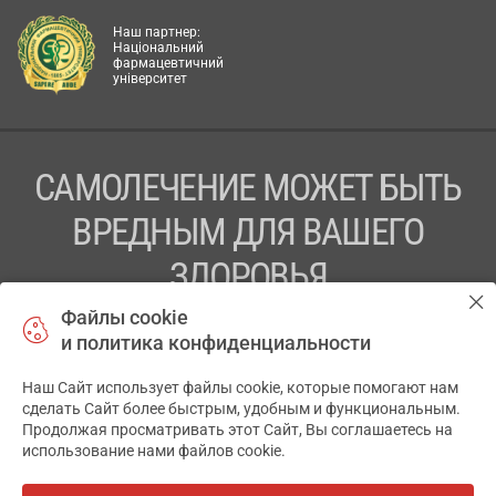
Наш партнер:
Національний
фармацевтичний
університет
САМОЛЕЧЕНИЕ МОЖЕТ БЫТЬ
ВРЕДНЫМ ДЛЯ ВАШЕГО
ЗДОРОВЬЯ
Файлы cookie
ПЕРЕД ПРИМЕНЕНИЕМ ПРЕПАРАТА
и политика конфиденциальности
ПРОКОНСУЛЬТИРУЙТЕСЬ С ВРАЧОМ
Наш Сайт использует файлы cookie, которые помогают нам
✕
ТОВ «АПТЕКА 911.ЮА» Код ЄДРПОУ 43631965.
сделать Сайт более быстрым, удобным и функциональным.
Продолжая просматривать этот Сайт, Вы соглашаетесь на
Отказ от ответственности
использование нами файлов cookie.
© 2014-2026. Медицинская информационная система