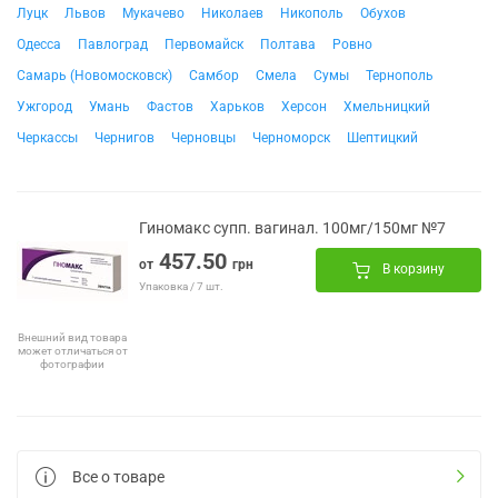
Луцк
Львов
Мукачево
Николаев
Никополь
Обухов
Одесса
Павлоград
Первомайск
Полтава
Ровно
Самарь (Новомосковск)
Самбор
Смела
Сумы
Тернополь
Ужгород
Умань
Фастов
Харьков
Херсон
Хмельницкий
Черкассы
Чернигов
Черновцы
Черноморск
Шептицкий
Гиномакс супп. вагинал. 100мг/150мг №7
457.50
от
грн
В корзину
Упаковка / 7 шт.
Внешний вид товара
может отличаться от
фотографии
Все о товаре