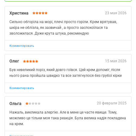
Христина
23 мая 2026
Сильно обгоріла на морі, плечі просто горіли. Крем врятував,
шкіра не облізла, як зазвичай , а просто заспокоїлася та
зволожилася. Дуже крута штука, рекомендую
Комментировать
Олег
15 мая 2026
Був невеликий поріз, який довго гоївся. Цей крем допоміг, після
нього рана пройшла швидко та все затягнулося без грубої кірки
Комментировать
Ольга
20 февраля 2025
Нажаль, викликала алергію. Але в мене це часте явище. Тому,
можливо це тільки моя така реакція. Була велика надія покладена
на крем.