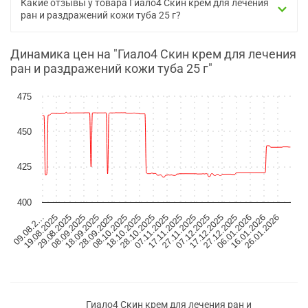
Какие отзывы у товара Гиало4 Скин крем для лечения
ран и раздражений кожи туба 25 г?
Динамика цен на "Гиало4 Скин крем для лечения
ран и раздражений кожи туба 25 г"
475
450
425
400
08.10.2025
06.01.2026
18.10.2025
16.01.2026
28.10.2025
26.01.2026
09.08.2…
07.11.2025
19.08.2025
17.11.2025
29.08.2025
27.11.2025
08.09.2025
07.12.2025
18.09.2025
17.12.2025
28.09.2025
27.12.2025
Гиало4 Скин крем для лечения ран и