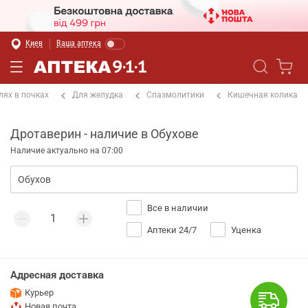
Киев
Ваша аптека
лях в почках
Для желудка
Спазмолитики
Кишечная колика
Дротаверин - наличие в Обухове
Наличие актуально на 07:00
Все в наличии
Аптеки 24/7
Уценка
Адресная доставка
Курьер
Новая почта