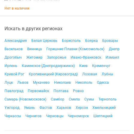
Нет в наличии
Искать в других регионах
Александрия
Белая Церковь
Борисполь
Боярка
Бровары
Васильков
Винница
Горишние Плавни (Комсомольск)
Днепр
Дрогобыч
Житомир
Запорожье
Ивано-Франковск
Измаил
Ирпень
Каменское (Днепродзержинск)
Киев
Кременчуг
Кривой Рог
Кропивницкий (Кировоград)
Лозовая
Лубны
Луцк
Львов
Мукачево
Николаев
Никополь
Одесса
Павлоград
Первомайск
Полтава
Ровно
Самарь (Новомосковск)
Самбор
Смела
Сумы
Тернополь
Ужгород
Умань
Фастов
Харьков
Херсон
Хмельницкий
Черкассы
Чернигов
Черновцы
Черноморск
Шептицкий