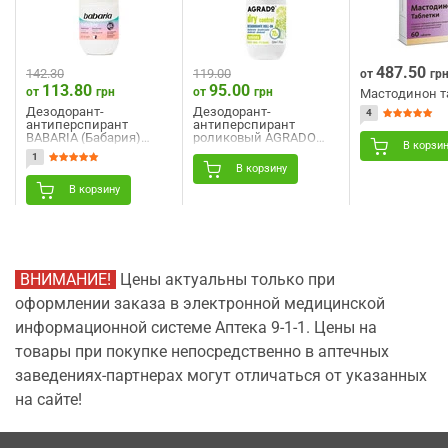
487.50
142.30
119.00
от
гр
113.80
95.00
от
грн
от
грн
Мастодинон т
Дезодорант-
Дезодорант-
4
антиперспирант
антиперспирант
BABARIA (Бабария)
роликовый AGRADO
В корзи
роликовый
(Аградо) Контроль
1
Незаметный 50 мл
сухости 50 мл
В корзину
В корзину
ВНИМАНИЕ!
Цены актуальны только при
оформлении заказа в электронной медицинской
информационной системе Аптека 9-1-1. Цены на
товары при покупке непосредственно в аптечных
заведениях-партнерах могут отличаться от указанных
на сайте!