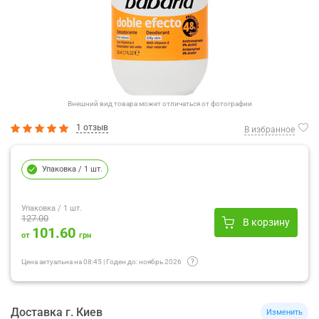
Внешний вид товара может отличаться от фотографии
1 отзыв
В избранное
Упаковка
/ 1 шт.
Упаковка
/ 1 шт.
127.00
В корзину
101.60
от
грн
Цена актуальна на
08:45
|
Годен до:
ноябрь 2026
Доставка
г.
Киев
Изменить