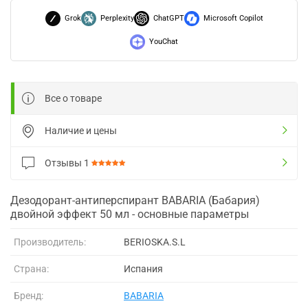
Grok
Perplexity
ChatGPT
Microsoft Copilot
YouChat
Все о товаре
Наличие и цены
Отзывы
1
Дезодорант-антиперспирант BABARIA (Бабария)
двойной эффект 50 мл - основные параметры
Производитель:
BERIOSKA.S.L
Страна:
Испания
Бренд:
BABARIA