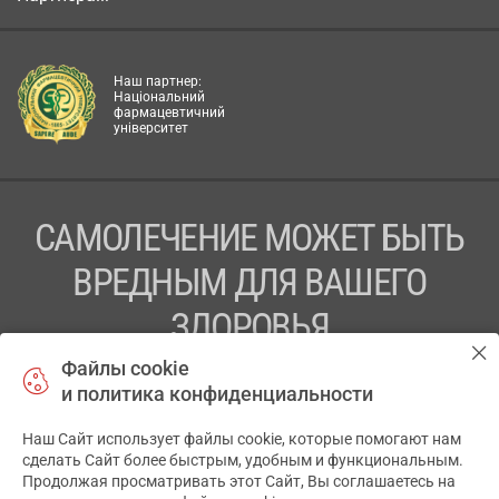
Наш партнер:
Національний
фармацевтичний
університет
САМОЛЕЧЕНИЕ МОЖЕТ БЫТЬ
ВРЕДНЫМ ДЛЯ ВАШЕГО
ЗДОРОВЬЯ
Файлы cookie
ПЕРЕД ПРИМЕНЕНИЕМ ПРЕПАРАТА
и политика конфиденциальности
ПРОКОНСУЛЬТИРУЙТЕСЬ С ВРАЧОМ
Наш Сайт использует файлы cookie, которые помогают нам
✕
ТОВ «АПТЕКА 911.ЮА» Код ЄДРПОУ 43631965.
сделать Сайт более быстрым, удобным и функциональным.
Продолжая просматривать этот Сайт, Вы соглашаетесь на
Отказ от ответственности