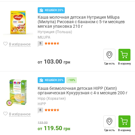
КЕШБЕК 20%
Каша молочная детская Нутриция Milupa
(Милупа) Рисовая с бананом с 5-ти месяцев
мягкая упаковка 210 г
Нутриция (Польша)
MILUPA
5
В избранное
103.00
от
грн
Где есть
В корзину
КЕШБЕК 20%
-10%
Каша безмолочная детская HIPP (Хипп)
органическая Кукурузная с 4-х месяцев 200 г
Hipp (Хорватия)
HiPP
6
В избранное
133.00
119.50
от
грн
Где есть
В корзину