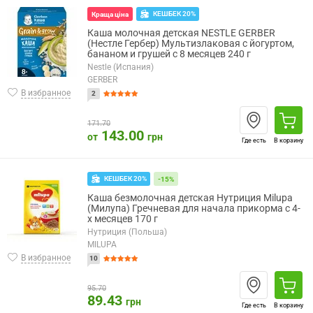
КЕШБЕК 20%
Краща ціна
Каша молочная детская NESTLE GERBER
(Нестле Гербер) Мультизлаковая с йогуртом,
бананом и грушей с 8 месяцев 240 г
Nestle (Испания)
GERBER
В избранное
2
171.70
143.00
от
грн
Где есть
В корзину
КЕШБЕК 20%
-15%
Каша безмолочная детская Нутриция Milupa
(Милупа) Гречневая для начала прикорма с 4-
х месяцев 170 г
Нутриция (Польша)
MILUPA
В избранное
10
95.70
89.43
грн
Где есть
В корзину