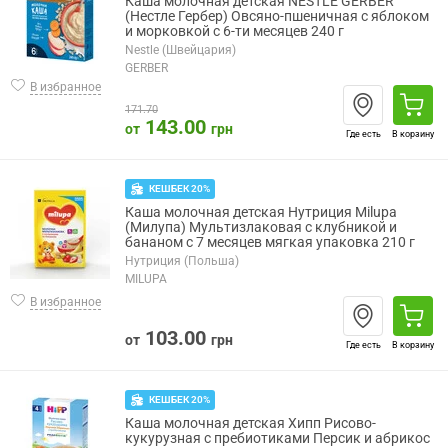
Каша молочная детская NESTLE GERBER
(Нестле Гербер) Овсяно-пшеничная с яблоком
и морковкой с 6-ти месяцев 240 г
Nestle (Швейцария)
GERBER
В избранное
171.70
143.00
от
грн
Где есть
В корзину
КЕШБЕК 20%
Каша молочная детская Нутриция Milupa
(Милупа) Мультизлаковая с клубникой и
бананом с 7 месяцев мягкая упаковка 210 г
Нутриция (Польша)
MILUPA
В избранное
103.00
от
грн
Где есть
В корзину
КЕШБЕК 20%
Каша молочная детская Хипп Рисово-
кукурузная с пребиотиками Персик и абрикос