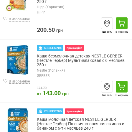
250 г
Hipp (Хорватия)
HiPP
В избранное
200.50
грн
Где есть
В корзину
КЕШБЕК 20%
Краща ціна
Каша безмолочная детская NESTLE GERBER
(Нестле Гербер) Мультизлаковая с 6 месяцев
250 г
Nestle (Испания)
GERBER
В избранное
171.70
143.00
от
грн
Где есть
В корзину
КЕШБЕК 20%
Краща ціна
Каша молочная детская NESTLE GERBER
(Нестле Гербер) Пшенично-овсяная с киноа и
бананом с 6-ти месяцев 240 г