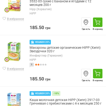
3532-03 сухие с бананом и ягодами с 12
месяцев 200 г
Hipp (Хорватия)
HiPP
В избранное
185.50
грн
Где есть
В корзину
КЕШБЕК 20%
Макароны детские органические HIPP (Хипп)
Звездочки 320 г
Иннфиртлер (Германия)
HiPP
1
В избранное
185.50
грн
Где есть
В корзину
КЕШБЕК 20%
-10%
Каша молочная детская HIPP (Хипп) 2917-03
Гречневая с пребиотиками с 4-х месяцев 250 г