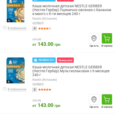
Каша молочная детская NESTLE GERBER
(Нестле Гербер) Пшенично-овсяная с бананом
и манго с 6-ти месяцев 240 г
Nestle (Испания)
GERBER
В избранное
4
171.70
143.00
от
грн
Где есть
В корзину
КЕШБЕК 20%
Краща ціна
Каша молочная детская NESTLE GERBER
(Нестле Гербер) Мультизлаковая с 6 месяцев
240 г
Nestle (Испания)
GERBER
В избранное
2
171.70
143.00
от
грн
Где есть
В корзину