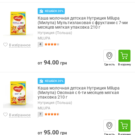
КЕШБЕК 20%
Каша молочная детская Нутриция Milupa
(Милупа) Мультизлаковая с фруктами с 7-ми
месяцев мягкая упаковка 210 г
Нутриция (Польша)
MILUPA
4
В избранное
94.00
от
грн
Где есть
В корзину
КЕШБЕК 20%
Каша молочная детская Нутриция Milupa
(Милупа) Овсяная с 6-ти месяцев мягкая
упаковка 210 г
Нутриция (Польша)
MILUPA
7
В избранное
95.00
от
грн
Где есть
В корзину