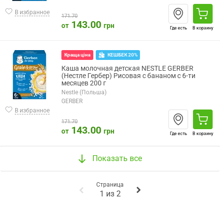
В избранное
171.70
143.00
от
грн
Где есть
В корзину
КЕШБЕК 20%
Краща ціна
Каша молочная детская NESTLE GERBER
(Нестле Гербер) Рисовая с бананом с 6-ти
месяцев 200 г
Nestle (Польша)
GERBER
В избранное
171.70
143.00
от
грн
Где есть
В корзину
Показать все
Страница
1
из
2