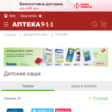
Киев
Ваша аптека
Для детей и мам
Питание
Главная
Детские каши
Товары
Цены в аптеках
По бренду
Товаров:
59
КЕШБЕК 20%
Краща ціна