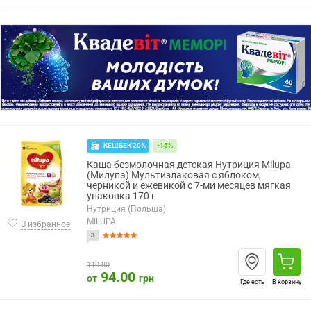
КЕШБЕК 20%
-15%
Каша безмолочная детская Нутриция Milupa
(Милупа) Мультизлаковая с яблоком,
черникой и ежевикой с 7-ми месяцев мягкая
упаковка 170 г
Нутриция (Польша)
MILUPA
В избранное
3
110.80
94.00
от
грн
Где есть
В корзину