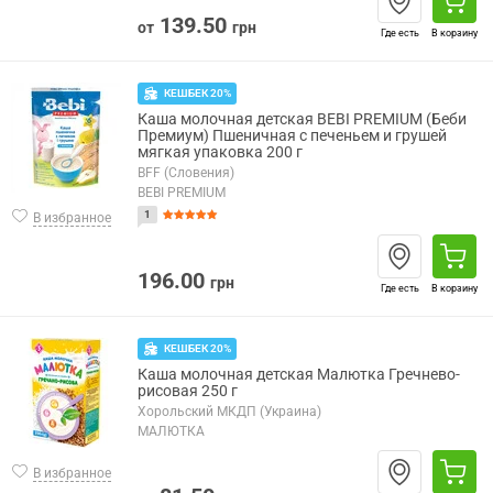
139.50
от
грн
Где есть
В корзину
КЕШБЕК 20%
Каша молочная детская BEBI PREMIUM (Беби
Премиум) Пшеничная с печеньем и грушей
мягкая упаковка 200 г
BFF (Словения)
BEBI PREMIUM
1
В избранное
196.00
грн
Где есть
В корзину
КЕШБЕК 20%
Каша молочная детская Малютка Гречнево-
рисовая 250 г
Хорольский МКДП (Украина)
МАЛЮТКА
В избранное