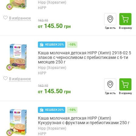
Hipp (Хорватия)
HiPP
В избранное
162.10
145.50
от
грн
Где есть
В корзину
КЕШБЕК 20%
-10%
Каша молочная детская HIPP (Хипп) 2918-02 5
злаков с черносливом с пребиотиками с 6-ти
месяцев 250 г
Hipp (Хорватия)
HiPP
В избранное
162.10
145.50
от
грн
Где есть
В корзину
КЕШБЕК 20%
-10%
Каша молочная детская HIPP (Хипп)
Кукурузная с фруктами и пребиотиками 250 г
Hipp (Хорватия)
HiPP