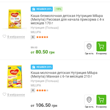
КЕШБЕК 20%
-15%
Каша безмолочная детская Нутриция Milupa
(Милупа) Рисовая для начала прикорма с 4-х
месяцев 170 г
Нутриция (Польша)
MILUPA
В избранное
6
99.10
80.50
от
грн
Где есть
В корзину
КЕШБЕК 20%
Каша молочная детская Нутриция Milupa
(Милупа) Манная с 6-ти месяцев 210 г
Нутриция (Польша)
MILUPA
4
В избранное
106.50
от
грн
Где есть
В корзину