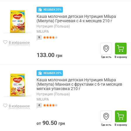
КЕШБЕК 20%
Каша молочная детская Нутриция Milupa
(Милупа) Гречневая с 4-х месяцев 210 г
Нутриция (Польша)
MILUPA
9
В избранное
133.00
грн
Где есть
В корзину
КЕШБЕК 20%
Каша молочная детская Нутриция Milupa
(Милупа) Манная с фруктами с 6-ти месяцев
мягкая упаковка 210 г
Нутриция (Польша)
MILUPA
4
В избранное
90.50
от
грн
Где есть
В корзину