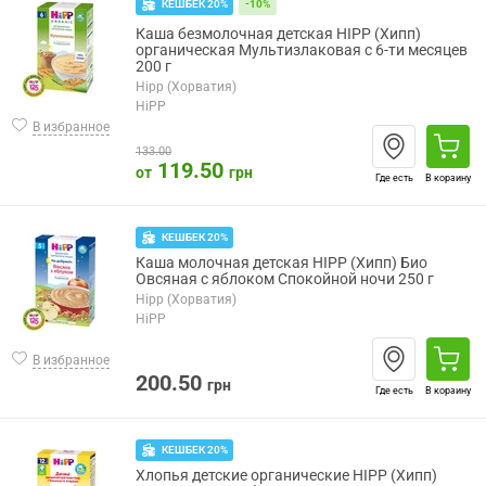
КЕШБЕК 20%
-10%
Каша безмолочная детская HIPP (Хипп)
органическая Мультизлаковая с 6-ти месяцев
200 г
Hipp (Хорватия)
HiPP
В избранное
133.00
119.50
от
грн
Где есть
В корзину
КЕШБЕК 20%
Каша молочная детская HIPP (Хипп) Био
Овсяная с яблоком Спокойной ночи 250 г
Hipp (Хорватия)
HiPP
В избранное
200.50
грн
Где есть
В корзину
КЕШБЕК 20%
Хлопья детские органические HIPP (Хипп)