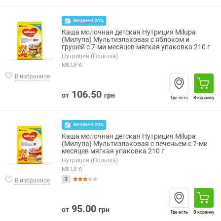
КЕШБЕК 20%
Каша молочная детская Нутриция Milupa
(Милупа) Мультизлаковая с яблоком и
грушей с 7-ми месяцев мягкая упаковка 210 г
Нутриция (Польша)
MILUPA
В избранное
106.50
от
грн
Где есть
В корзину
КЕШБЕК 20%
Каша молочная детская Нутриция Milupa
(Милупа) Мультизлаковая с печеньем с 7-ми
месяцев мягкая упаковка 210 г
Нутриция (Польша)
MILUPA
3
В избранное
95.00
от
грн
Где есть
В корзину