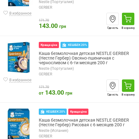
Nestle (Португалия)
GERBER
В избранное
171.70
143.00
грн
Где есть
В корзину
КЕШБЕК 20%
Краща ціна
Каша безмолочная детская NESTLE GERBER
(Нестле Гербер) Овсяно-пшеничная с
черносливом с 6-ти месяцев 200 г
Nestle (Португалия)
GERBER
В избранное
171.70
143.00
от
грн
Где есть
В корзину
КЕШБЕК 20%
Краща ціна
Каша безмолочная детская NESTLE GERBER
(Нестле Гербер) Рисовая с 6 месяцев 200 г
Nestle (Испания)
GERBER