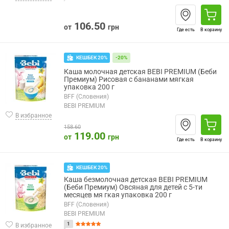
106.50
от
грн
Где есть
В корзину
КЕШБЕК 20%
-20%
Каша молочная детская BEBI PREMIUM (Беби
Премиум) Рисовая с бананами мягкая
упаковка 200 г
BFF (Словения)
BEBI PREMIUM
В избранное
158.60
119.00
от
грн
Где есть
В корзину
КЕШБЕК 20%
Каша безмолочная детская BEBI PREMIUM
(Беби Премиум) Овсяная для детей с 5-ти
месяцев мя гкая упаковка 200 г
BFF (Словения)
BEBI PREMIUM
1
В избранное