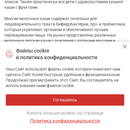
злаков. Также практически все дети с удовольствием кушают
каши с фруктами.
Многие молочные каши содержат полезные для
пищеварительного тракта бифидобактерии, про- и пребиотики,
которые укрепляют организм и обеспечивают лучшее
переваривание пищи. На рынке представлены различные
молочные детские каши с рождения с разными вкусами и
добавками, что позволяет выбирать оптимальный вариант
Файлы cookie
для ребенка.
и политика конфиденциальности
Наибольшей популярностью среди покупателей пользуются
следующие производители детских каш:
Наш Сайт использует файлы cookie, которые помогают нам
✕
сделать Сайт более быстрым, удобным и функциональным.
Heinz.
Продолжая просматривать этот Сайт, Вы соглашаетесь на
использование нами файлов cookie.
Bebi.
Nestle.
Соглашаюсь
Hipp.
Humana.
Узнать больше можно на странице
Малютка.
Политика конфиденциальности
Фильтр
ФрутоНяня.