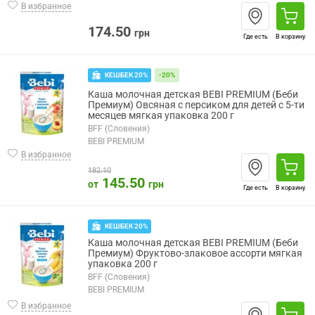
В избранное
174.50
грн
Где есть
В корзину
КЕШБЕК 20%
-20%
Каша молочная детская BEBI PREMIUM (Беби
Премиум) Овсяная с персиком для детей с 5-ти
месяцев мягкая упаковка 200 г
BFF (Словения)
BEBI PREMIUM
В избранное
182.10
145.50
от
грн
Где есть
В корзину
КЕШБЕК 20%
Каша молочная детская BEBI PREMIUM (Беби
Премиум) Фруктово-злаковое ассорти мягкая
упаковка 200 г
BFF (Словения)
BEBI PREMIUM
В избранное