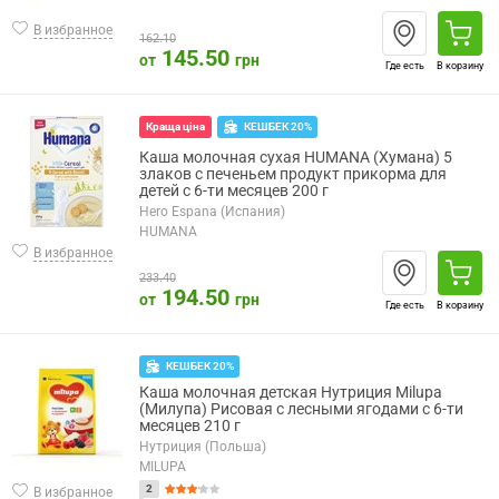
В избранное
162.10
145.50
от
грн
Где есть
В корзину
КЕШБЕК 20%
Краща ціна
Каша молочная сухая HUMANA (Хумана) 5
злаков с печеньем продукт прикорма для
детей с 6-ти месяцев 200 г
Hero Espana (Испания)
HUMANA
В избранное
233.40
194.50
от
грн
Где есть
В корзину
КЕШБЕК 20%
Каша молочная детская Нутриция Milupa
(Милупа) Рисовая с лесными ягодами с 6-ти
месяцев 210 г
Нутриция (Польша)
MILUPA
2
В избранное