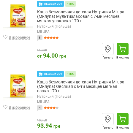
КЕШБЕК 20%
-15%
Каша безмолочная детская Нутриция Milupa
(Милупа) Мультизлаковая с 7-ми месяцев
мягкая упаковка 170 г
Нутриция (Польша)
MILUPA
В избранное
8
110.80
94.00
от
грн
Где есть
В корзину
КЕШБЕК 20%
-15%
Каша безмолочная детская Нутриция Milupa
(Милупа) Овсяная с 6-ти месяцев мягкая
пачка 170 г
Нутриция (Польша)
MILUPA
В избранное
4
100.50
93.94
грн
Где есть
В корзину