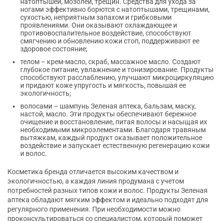
натоптышей, мозолей, трещин. Средства для ухода за
ногами эффективно борются с натоптышами, трещинами,
сухостью, неприятным запахом и грибковыми
проявлениями. Они оказывают охлаждающее и
противовоспалительное воздействие, способствуют
смягчению и обновлению кожи стоп, поддерживают ее
здоровое состояние;
телом – крем-масло, скраб, массажное масло. Создают
глубокое питание, увлажнение и тонизирование. Продукты
способствуют расслаблению, улучшают микроциркуляцию
и придают коже упругость и мягкость, повышая ее
экологичность;
волосами – шампунь Зеленая аптека, бальзам, маску,
настой, масло. Эти продукты обеспечивают бережное
очищение и восстановление, питая волосы и насыщая их
необходимыми микроэлементами. Благодаря травяным
вытяжкам, каждый продукт оказывает положительное
воздействие и запускает естественную регенерацию кожи
и волос.
Косметика бренда отличается высоким качеством и
экологичностью, а каждая линия продумана с учетом
потребностей разных типов кожи и волос. Продукты Зеленая
аптека обладают мягким эффектом и идеально подходят для
регулярного применения. При необходимости можно
проконсультироваться со специалистом, который поможет