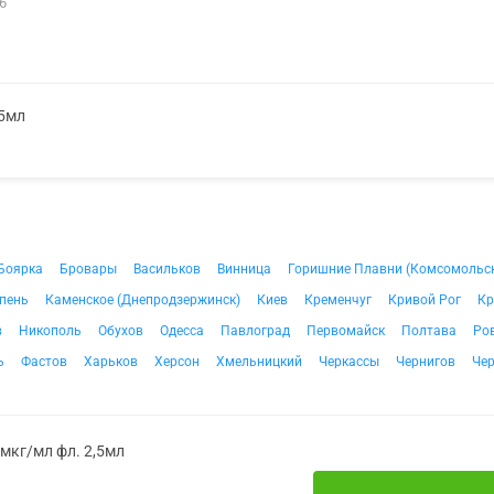
6
,5мл
Боярка
Бровары
Васильков
Винница
Горишние Плавни (Комсомольс
пень
Каменское (Днепродзержинск)
Киев
Кременчуг
Кривой Рог
Кр
в
Никополь
Обухов
Одесса
Павлоград
Первомайск
Полтава
Ро
ь
Фастов
Харьков
Херсон
Хмельницкий
Черкассы
Чернигов
Че
мкг/мл фл. 2,5мл