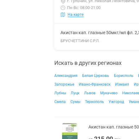
г. Тульчин, ул. Николая Леонтовича, 9
Пн-Вс: 08:00-21:00
На карте
Акистан кап. глазные 50мкг/мл фл. 2
БРУСЧЕТТИНИ С.Р.Л.
Искать в других регионах
Александрия
Белая Церковь
Борисполь
Запорожье
Ивано-Франковск
Измаил
Ир
Лубны
Луцк
Львов
Мукачево
Николае
Смела
Сумы
Тернополь
Ужгород
Уман
Акистан кап. глазные 50
215.00