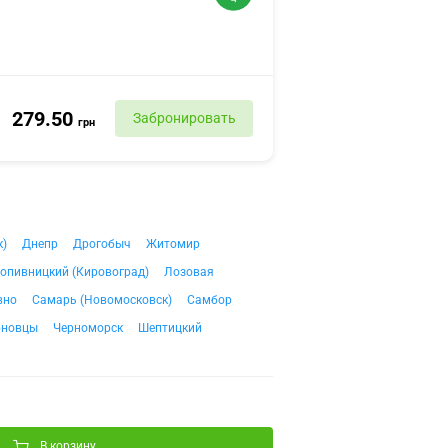
279.50
Забронировать
грн
к)
Днепр
Дрогобыч
Житомир
опивницкий (Кировоград)
Лозовая
вно
Самарь (Новомосковск)
Самбор
рновцы
Черноморск
Шептицкий
В корзину