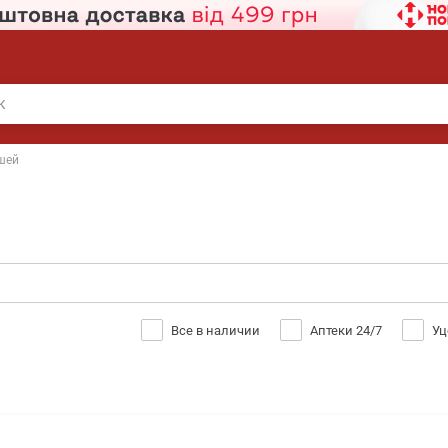
ушей
Все в наличии
Аптеки 24/7
Уц