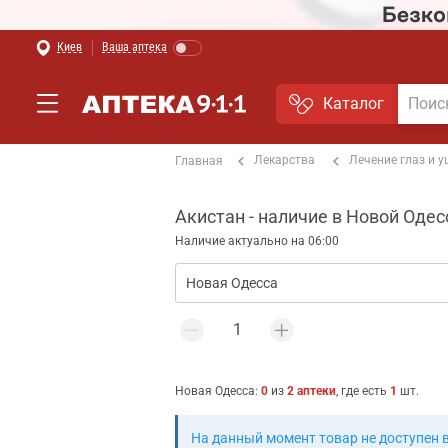
Киев
Ваша аптека
Каталог
Лекарства
Лечение глаз и 
Главная
Акистан - наличие в Новой Одес
Наличие актуально на 06:00
Новая Одесса
:
0
из
2
аптеки
, где есть
1
шт.
На данный момент товар не доступен 