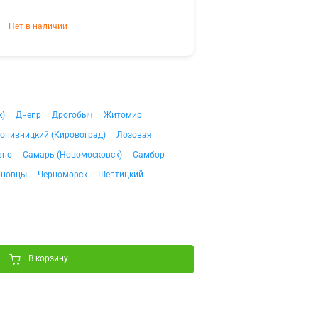
Нет в наличии
к)
Днепр
Дрогобыч
Житомир
опивницкий (Кировоград)
Лозовая
вно
Самарь (Новомосковск)
Самбор
рновцы
Черноморск
Шептицкий
В корзину