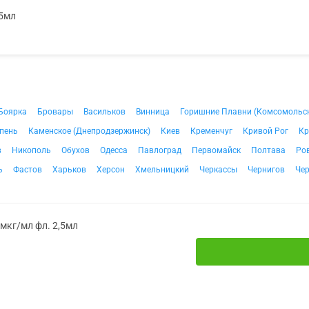
,5мл
Боярка
Бровары
Васильков
Винница
Горишние Плавни (Комсомольс
пень
Каменское (Днепродзержинск)
Киев
Кременчуг
Кривой Рог
Кр
в
Никополь
Обухов
Одесса
Павлоград
Первомайск
Полтава
Ро
ь
Фастов
Харьков
Херсон
Хмельницкий
Черкассы
Чернигов
Че
мкг/мл фл. 2,5мл