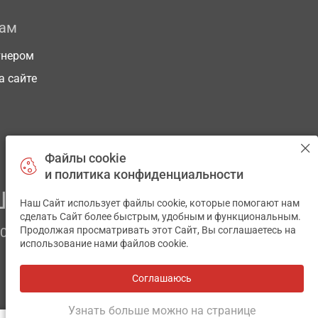
рам
тнером
а сайте
Файлы cookie
и политика конфиденциальности
ЕГО ЗДОРОВЬЯ
Наш Сайт использует файлы cookie, которые помогают нам
✕
сделать Сайт более быстрым, удобным и функциональным.
Продолжая просматривать этот Сайт, Вы соглашаетесь на
ЧОМ
использование нами файлов cookie.
Соглашаюсь
Все аптеки
на карте
Разработка и поддержка сайта -
wu.ua
Узнать больше можно на странице