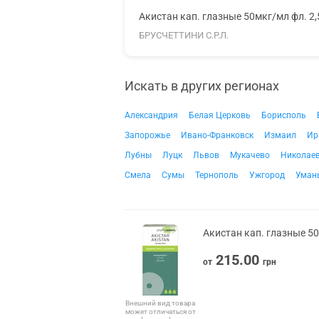
Акистан кап. глазные 50мкг/мл фл. 2
БРУСЧЕТТИНИ С.Р.Л.
Искать в других регионах
Александрия
Белая Церковь
Борисполь
Запорожье
Ивано-Франковск
Измаил
Ир
Лубны
Луцк
Львов
Мукачево
Николае
Смела
Сумы
Тернополь
Ужгород
Уман
Акистан кап. глазные 50
215.00
от
грн
Внешний вид товара
может отличаться от