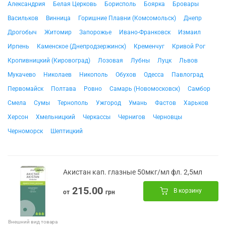
Александрия
Белая Церковь
Борисполь
Боярка
Бровары
Васильков
Винница
Горишние Плавни (Комсомольск)
Днепр
Дрогобыч
Житомир
Запорожье
Ивано-Франковск
Измаил
Ирпень
Каменское (Днепродзержинск)
Кременчуг
Кривой Рог
Кропивницкий (Кировоград)
Лозовая
Лубны
Луцк
Львов
Мукачево
Николаев
Никополь
Обухов
Одесса
Павлоград
Первомайск
Полтава
Ровно
Самарь (Новомосковск)
Самбор
Смела
Сумы
Тернополь
Ужгород
Умань
Фастов
Харьков
Херсон
Хмельницкий
Черкассы
Чернигов
Черновцы
Черноморск
Шептицкий
Акистан кап. глазные 50мкг/мл фл. 2,5мл
215.00
В корзину
от
грн
Внешний вид товара