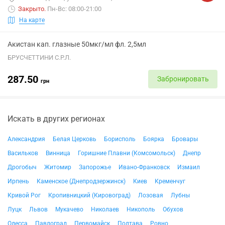
Закрыто
.
Пн-Вс: 08:00-21:00
На карте
Акистан кап. глазные 50мкг/мл фл. 2,5мл
БРУСЧЕТТИНИ С.Р.Л.
287.50
Забронировать
грн
Искать в других регионах
Александрия
Белая Церковь
Борисполь
Боярка
Бровары
Васильков
Винница
Горишние Плавни (Комсомольск)
Днепр
Дрогобыч
Житомир
Запорожье
Ивано-Франковск
Измаил
Ирпень
Каменское (Днепродзержинск)
Киев
Кременчуг
Кривой Рог
Кропивницкий (Кировоград)
Лозовая
Лубны
Луцк
Львов
Мукачево
Николаев
Никополь
Обухов
Одесса
Павлоград
Первомайск
Полтава
Ровно