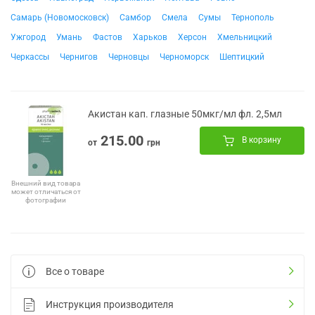
Самарь (Новомосковск)
Самбор
Смела
Сумы
Тернополь
Ужгород
Умань
Фастов
Харьков
Херсон
Хмельницкий
Черкассы
Чернигов
Черновцы
Черноморск
Шептицкий
Акистан кап. глазные 50мкг/мл фл. 2,5мл
215.00
В корзину
от
грн
Внешний вид товара
может отличаться от
фотографии
Все о товаре
Инструкция производителя