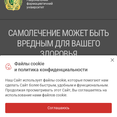
Національний
фармацевтичний
університет
САМОЛЕЧЕНИЕ МОЖЕТ БЫТЬ
ВРЕДНЫМ ДЛЯ ВАШЕГО
ЗДОРОВЬЯ
Файлы cookie
ПЕРЕД ПРИМЕНЕНИЕМ ПРЕПАРАТА
и политика конфиденциальности
ПРОКОНСУЛЬТИРУЙТЕСЬ С ВРАЧОМ
Наш Сайт использует файлы cookie, которые помогают нам
✕
ТОВ «АПТЕКА 911.ЮА» Код ЄДРПОУ 43631965.
сделать Сайт более быстрым, удобным и функциональным.
Продолжая просматривать этот Сайт, Вы соглашаетесь на
Отказ от ответственности
использование нами файлов cookie.
© 2014-2026. Медицинская информационная система
АПТЕКА911.ЮА
Соглашаюсь
Все аптеки
на карте
Разработка и поддержка сайта -
wu.ua