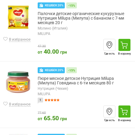
КЕШБЕК 20%
-15%
Палочки детские органические кукурузные
Нутриция Milupa (Милупа) с бананом с 7-ми
месяцев 20 г
Молино (Италия)
MILUPA
В избранное
47.30
40.00
от
грн
Где есть
В корзину
КЕШБЕК 20%
-15%
Пюре мясное детское Нутриция Milupa
(Милупа) Говядина с 6-ти месяцев 80 г
Нутриция (Чехия)
MILUPA
1
В избранное
77.60
65.50
от
грн
Где есть
В корзину