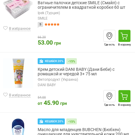
Ватные палочки детские SMILE (Смайл) с
ограничителем в квадратной коробке 60 шт
Ipek (Турция)
SMILE
5
В избранное
66.20
53.00
грн
Где есть
В корзину
КЕШБЕК 20%
-15%
Крем детский DANI BABY (Дани Беби) с
ромашкой и чередой 3+ 75 мл
Фитопродукт (Украина)
DANI BABY
В избранное
54.00
45.90
от
грн
Где есть
В корзину
КЕШБЕК 20%
-15%
Масло для младенцев BUBCHEN (Бюбхен)
очищающее для чувствительной кожи 200 мл