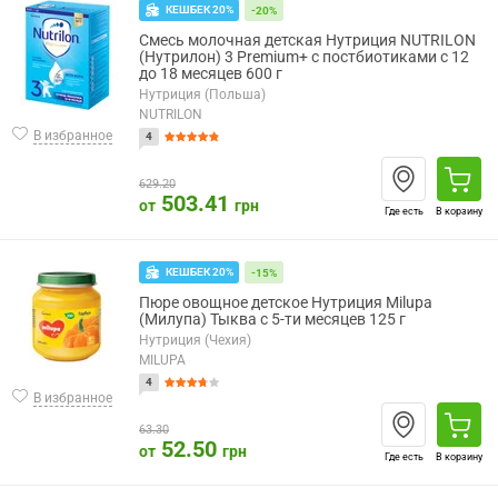
КЕШБЕК 20%
-20%
Смесь молочная детская Нутриция NUTRILON
(Нутрилон) 3 Premium+ с постбиотиками с 12
до 18 месяцев 600 г
Нутриция (Польша)
NUTRILON
В избранное
4
629.20
503.41
от
грн
Где есть
В корзину
КЕШБЕК 20%
-15%
Пюре овощное детское Нутриция Milupa
(Милупа) Тыква с 5-ти месяцев 125 г
Нутриция (Чехия)
MILUPA
4
В избранное
63.30
52.50
от
грн
Где есть
В корзину