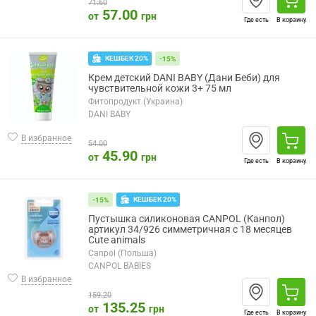
71.60
57.00
от
грн
Где есть
В корзину
КЕШБЕК 20%
-15%
Крем детский DANI BABY (Дани Беби) для
чувствительной кожи 3+ 75 мл
Фитопродукт (Украина)
DANI BABY
В избранное
54.00
45.90
от
грн
Где есть
В корзину
КЕШБЕК 20%
-15%
Пустышка силиконовая CANPOL (Канпол)
артикул 34/926 симметричная с 18 месяцев
Cute animals
Canpol (Польша)
CANPOL BABIES
В избранное
159.20
135.25
от
грн
Где есть
В корзину