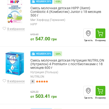
КЕШБЕК 20%
-15%
Смесь молочная детская HIPP (Хипп)
Combiotic 4 (Комбиотик) Junior с 18 месяцев
500 г
Миг Херфорд (Германия)
HiPP
В избранное
643.60
547.00
от
грн
Где есть
В корзину
КЕШБЕК 20%
-20%
Смесь молочная детская Нутриция NUTRILON
(Нутрилон) 4 Premium+ с постбиотиками с 18
месяцев 600 г
Нутриция (Польша)
NUTRILON
В избранное
4
629.20
503.41
от
грн
Где есть
В корзину