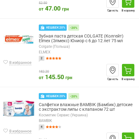
52.50
47.00
от
грн
Где есть
В корзину
КЕШБЕК 20%
-20%
Зубная паста детская COLGATE (Колгейт)
Elmex (Элмекс) Юниор с 6 до 12 лет 75 мл
Colgate (Польша)
ELMEX
2
В избранное
182.20
145.50
от
грн
Где есть
В корзину
КЕШБЕК 20%
-20%
Салфетки влажные BAMBIK (Бамбик) детские
с экстрактом липы с клапаном 72 шт
Косметик Сервис (Украина)
BAMBIK
4
В избранное