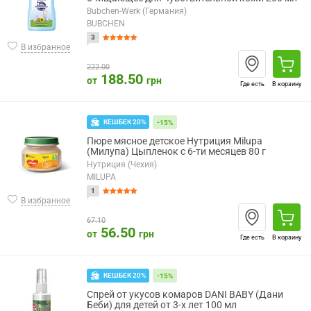
Bubchen-Werk (Германия)
BUBCHEN
3
В избранное
222.00
188.50
от
грн
Где есть
В корзину
КЕШБЕК 20%
-15%
Пюре мясное детское Нутриция Milupa
(Милупа) Цыпленок с 6-ти месяцев 80 г
Нутриция (Чехия)
MILUPA
1
В избранное
67.10
56.50
от
грн
Где есть
В корзину
КЕШБЕК 20%
-15%
Спрей от укусов комаров DANI BABY (Дани
Беби) для детей от 3-х лет 100 мл