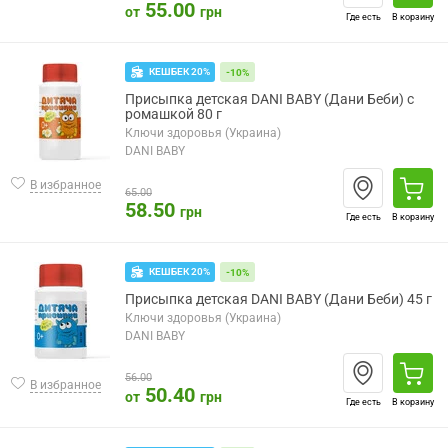
55.00
от
грн
Где есть
В корзину
КЕШБЕК 20%
-10%
Присыпка детская DANI BABY (Дани Беби) с
ромашкой 80 г
Ключи здоровья (Украина)
DANI BABY
В избранное
65.00
58.50
грн
Где есть
В корзину
КЕШБЕК 20%
-10%
Присыпка детская DANI BABY (Дани Беби) 45 г
Ключи здоровья (Украина)
DANI BABY
56.00
В избранное
50.40
от
грн
Где есть
В корзину