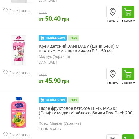
DANI BABY
В избранное
56.00
50.40
от
грн
Где есть
В корзину
КЕШБЕК 20%
-15%
Крем детский DANI BABY (Дани Беби) С
пантенолом и витамином Е 3+ 50 мл
Мадеус (Украина)
DANI BABY
В избранное
54.00
45.90
от
грн
Где есть
В корзину
КЕШБЕК 20%
-10%
Пюре фруктовое детское ELFIK MAGIC
(Эльфик меджик) яблоко, банан Doy-Pack 200
г
Фреш Маркет (Украина)
ELFIK MAGIC
В избранное