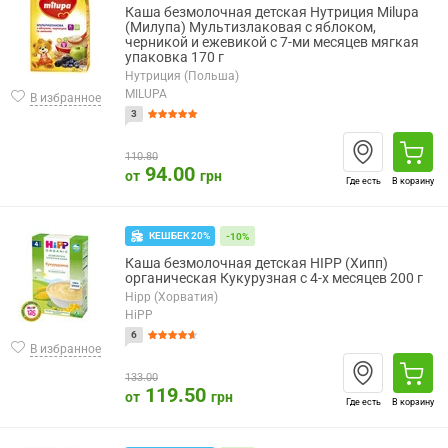
Каша безмолочная детская Нутриция Milupa
(Милупа) Мультизлаковая с яблоком,
черникой и ежевикой с 7-ми месяцев мягкая
упаковка 170 г
Нутриция (Польша)
MILUPA
В избранное
3
110.80
94.00
от
грн
Где есть
В корзину
КЕШБЕК 20%
-10%
Каша безмолочная детская HIPP (Хипп)
органическая Кукурузная с 4-х месяцев 200 г
Hipp (Хорватия)
HiPP
6
В избранное
133.00
119.50
от
грн
Где есть
В корзину