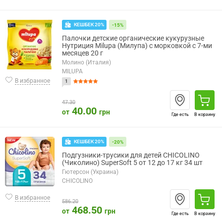
КЕШБЕК 20%
-15%
Палочки детские органические кукурузные
Нутриция Milupa (Милупа) с морковкой с 7-ми
месяцев 20 г
Молино (Италия)
MILUPA
В избранное
1
47.30
40.00
от
грн
Где есть
В корзину
КЕШБЕК 20%
-20%
Подгузники-трусики для детей CHICOLINO
(Чиколино) SuperSoft 5 от 12 до 17 кг 34 шт
Гютерсон (Украина)
CHICOLINO
В избранное
586.20
468.50
от
грн
Где есть
В корзину