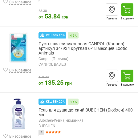
В избранное
63.30
53.84
от
грн
Где есть
В корзину
КЕШБЕК 20%
-15%
Пустышка силиконовая CANPOL (Канпол)
артикул 34/934 круглая 6-18 месяцев Exotic
Animals
Canpol (Польша)
CANPOL BABIES
В избранное
159.20
135.25
от
грн
Где есть
В корзину
КЕШБЕК 20%
-15%
Гель для душа детский BUBCHEN (Бюбхен) 400
мл
Bubchen-Werk (Германия)
BUBCHEN
7
В избранное