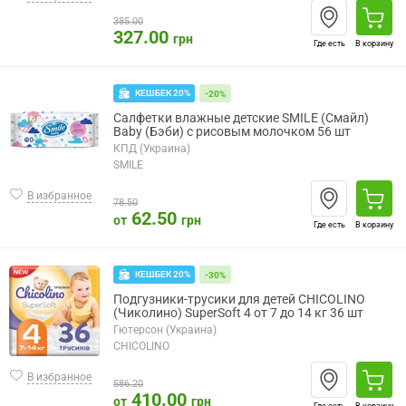
385.00
327.00
грн
Где есть
В корзину
КЕШБЕК 20%
-20%
Салфетки влажные детские SMILE (Смайл)
Baby (Бэби) c рисовым молочком 56 шт
КПД (Украина)
SMILE
В избранное
78.50
62.50
от
грн
Где есть
В корзину
КЕШБЕК 20%
-30%
Подгузники-трусики для детей CHICOLINO
(Чиколино) SuperSoft 4 от 7 до 14 кг 36 шт
Гютерсон (Украина)
CHICOLINO
В избранное
586.20
410.00
от
грн