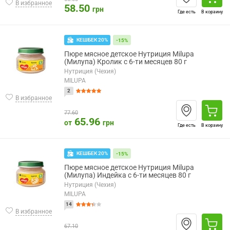
В избранное
58.50
грн
Где есть
В корзину
КЕШБЕК 20%
-15%
Пюре мясное детское Нутриция Milupa
(Милупа) Кролик с 6-ти месяцев 80 г
Нутриция (Чехия)
MILUPA
2
В избранное
77.60
65.96
от
грн
Где есть
В корзину
КЕШБЕК 20%
-15%
Пюре мясное детское Нутриция Milupa
(Милупа) Индейка с 6-ти месяцев 80 г
Нутриция (Чехия)
MILUPA
14
В избранное
67.10