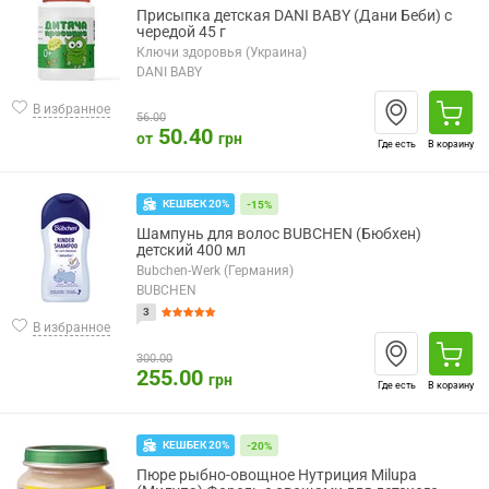
Присыпка детская DANI BABY (Дани Беби) с
чередой 45 г
Ключи здоровья (Украина)
DANI BABY
В избранное
56.00
50.40
от
грн
Где есть
В корзину
КЕШБЕК 20%
-15%
Шампунь для волос BUBCHEN (Бюбхен)
детский 400 мл
Bubchen-Werk (Германия)
BUBCHEN
3
В избранное
300.00
255.00
грн
Где есть
В корзину
КЕШБЕК 20%
-20%
Пюре рыбно-овощное Нутриция Milupa