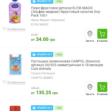
КЕШБЕК 20%
-10%
Пюре фруктовое детское ELFIK MAGIC
(Эльфик меджик) Фруктовый салатик Doy-
Pack 100 г
Фреш Маркет (Украина)
ELFIK MAGIC
В избранное
37.90
34.00
от
грн
Где есть
В корзину
КЕШБЕК 20%
-15%
Пустышка силиконовая CANPOL (Канпол)
артикул 34/925 симметричная 6-18 месяцев
Cute animals
Canpol (Польша)
CANPOL BABIES
В избранное
159.20
135.25
от
грн
Где есть
В корзину
КЕШБЕК 20%
-10%