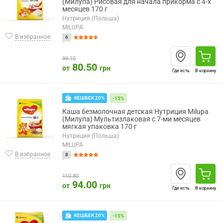
(Милупа) Рисовая для начала прикорма с 4-х
месяцев 170 г
Нутриция (Польша)
MILUPA
В избранное
6
99.10
80.50
от
грн
Где есть
В корзину
КЕШБЕК 20%
-15%
Каша безмолочная детская Нутриция Milupa
(Милупа) Мультизлаковая с 7-ми месяцев
мягкая упаковка 170 г
Нутриция (Польша)
MILUPA
В избранное
8
110.80
94.00
от
грн
Где есть
В корзину
КЕШБЕК 20%
-15%