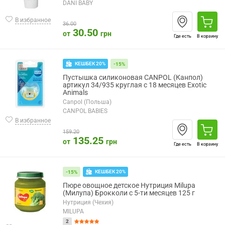
DANI BABY
В избранное
36.00
30.50
от
грн
Где есть
В корзину
КЕШБЕК 20%
-15%
Пустышка силиконовая CANPOL (Канпол)
артикул 34/935 круглая с 18 месяцев Exotic
Animals
Canpol (Польша)
CANPOL BABIES
В избранное
159.20
135.25
от
грн
Где есть
В корзину
КЕШБЕК 20%
-15%
Пюре овощное детское Нутриция Milupa
(Милупа) Брокколи с 5-ти месяцев 125 г
Нутриция (Чехия)
MILUPA
2