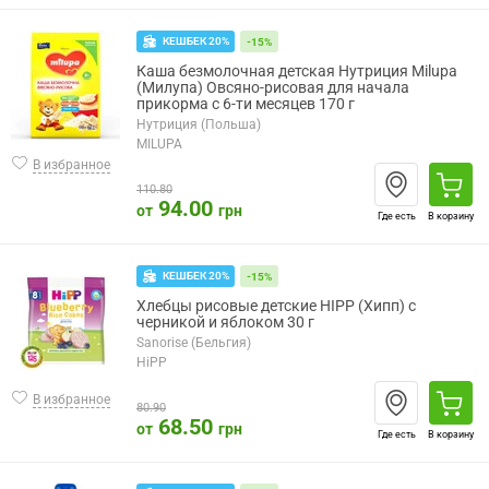
КЕШБЕК 20%
-15%
Каша безмолочная детская Нутриция Milupa
(Милупа) Овсяно-рисовая для начала
прикорма с 6-ти месяцев 170 г
Нутриция (Польша)
MILUPA
В избранное
110.80
94.00
от
грн
Где есть
В корзину
КЕШБЕК 20%
-15%
Хлебцы рисовые детские HIPP (Хипп) с
черникой и яблоком 30 г
Sanorise (Бельгия)
HiPP
В избранное
80.90
68.50
от
грн
Где есть
В корзину