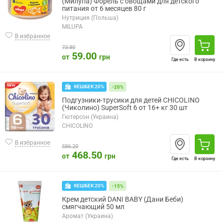
(Милупа) Форель с овощами для детского
питания от 6 месяцев 80 г
Нутриция (Польша)
MILUPA
В избранное
73.80
59.00
от
грн
Где есть
В корзину
КЕШБЕК 20%
-20%
Подгузники-трусики для детей CHICOLINO
(Чиколино) SuperSoft 6 от 16+ кг 30 шт
Гютерсон (Украина)
CHICOLINO
В избранное
586.20
468.50
от
грн
Где есть
В корзину
КЕШБЕК 20%
-15%
Крем детский DANI BABY (Дани Беби)
смягчающий 50 мл
Аромат (Украина)