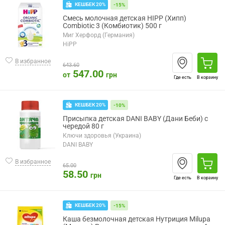
КЕШБЕК 20%
-15%
Смесь молочная детская HIPP (Хипп)
Combiotic 3 (Комбиотик) 500 г
Миг Херфорд (Германия)
HiPP
В избранное
643.60
547.00
от
грн
Где есть
В корзину
КЕШБЕК 20%
-10%
Присыпка детская DANI BABY (Дани Беби) с
чередой 80 г
Ключи здоровья (Украина)
DANI BABY
В избранное
65.00
58.50
грн
Где есть
В корзину
КЕШБЕК 20%
-15%
Каша безмолочная детская Нутриция Milupa