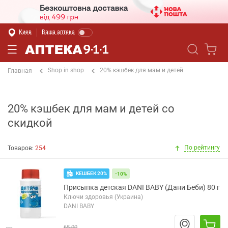
Киев
Ваша аптека
Shop in shop
20% кэшбек для мам и детей
Главная
20% кэшбек для мам и детей со
скидкой
По рейтингу
Товаров:
254
КЕШБЕК 20%
-10%
Присыпка детская DANI BABY (Дани Беби) 80 г
Ключи здоровья (Украина)
DANI BABY
65.00