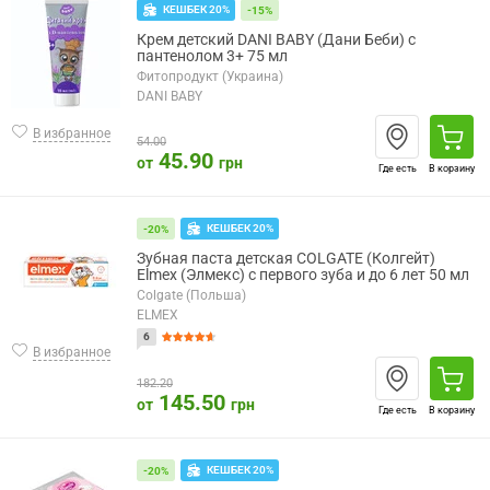
КЕШБЕК 20%
-15%
Крем детский DANI BABY (Дани Беби) с
пантенолом 3+ 75 мл
Фитопродукт (Украина)
DANI BABY
В избранное
54.00
45.90
от
грн
Где есть
В корзину
КЕШБЕК 20%
-20%
Зубная паста детская COLGATE (Колгейт)
Elmex (Элмекс) с первого зуба и до 6 лет 50 мл
Colgate (Польша)
ELMEX
6
В избранное
182.20
145.50
от
грн
Где есть
В корзину
КЕШБЕК 20%
-20%