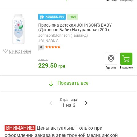
Где есть
В корзину
КЕШБЕК 20%
-15%
Присыпка детская JOHNSON'S BABY
(Джонсон Бэби) Натуральная 200 г
Johnson&Johnson (Тайланд)
JOHNSON'S
3
В избранное
270.00
229.50
грн
Где есть
В корзину
Показать все
Страница
1
из
6
ВНИМАНИЕ!
Цены актуальны только при
оформлении заказа в электронной медицинской