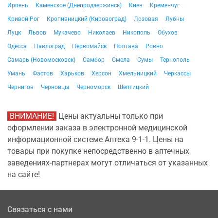
Ирпень
Каменское (Днепродзержинск)
Киев
Кременчуг
Кривой Рог
Кропивницкий (Кировоград)
Лозовая
Лубны
Луцк
Львов
Мукачево
Николаев
Никополь
Обухов
Одесса
Павлоград
Первомайск
Полтава
Ровно
Самарь (Новомосковск)
Самбор
Смела
Сумы
Тернополь
Умань
Фастов
Харьков
Херсон
Хмельницкий
Черкассы
Чернигов
Черновцы
Черноморск
Шептицкий
ВНИМАНИЕ!
Цены актуальны только при
оформлении заказа в электронной медицинской
информационной системе Аптека 9-1-1. Цены на
товары при покупке непосредственно в аптечных
заведениях-партнерах могут отличаться от указанных
на сайте!
Связаться с нами