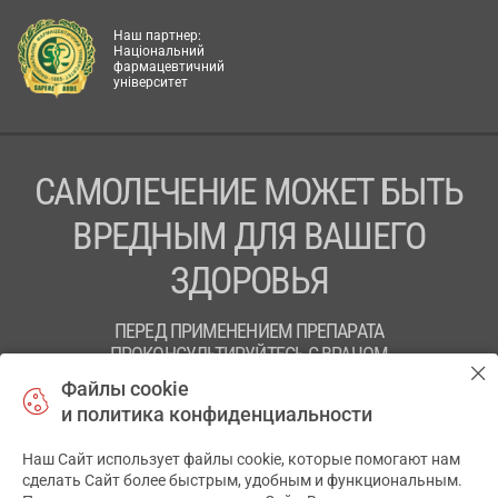
Наш партнер:
Національний
фармацевтичний
університет
САМОЛЕЧЕНИЕ МОЖЕТ БЫТЬ
ВРЕДНЫМ ДЛЯ ВАШЕГО
ЗДОРОВЬЯ
ПЕРЕД ПРИМЕНЕНИЕМ ПРЕПАРАТА
ПРОКОНСУЛЬТИРУЙТЕСЬ С ВРАЧОМ
Файлы cookie
ТОВ «АПТЕКА 911.ЮА» Код ЄДРПОУ 43631965.
и политика конфиденциальности
Отказ от ответственности
Наш Сайт использует файлы cookie, которые помогают нам
сделать Сайт более быстрым, удобным и функциональным.
© 2014-2026. Медицинская информационная система