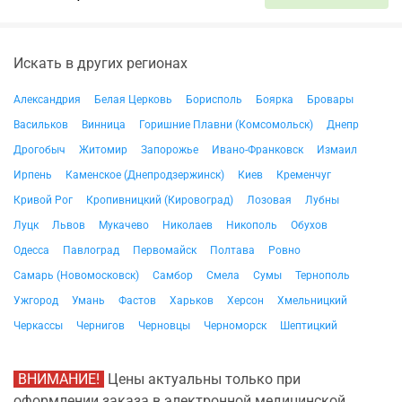
Искать в других регионах
Александрия
Белая Церковь
Борисполь
Боярка
Бровары
Васильков
Винница
Горишние Плавни (Комсомольск)
Днепр
Дрогобыч
Житомир
Запорожье
Ивано-Франковск
Измаил
Ирпень
Каменское (Днепродзержинск)
Киев
Кременчуг
Кривой Рог
Кропивницкий (Кировоград)
Лозовая
Лубны
Луцк
Львов
Мукачево
Николаев
Никополь
Обухов
Одесса
Павлоград
Первомайск
Полтава
Ровно
Самарь (Новомосковск)
Самбор
Смела
Сумы
Тернополь
Ужгород
Умань
Фастов
Харьков
Херсон
Хмельницкий
Черкассы
Чернигов
Черновцы
Черноморск
Шептицкий
ВНИМАНИЕ!
Цены актуальны только при
оформлении заказа в электронной медицинской