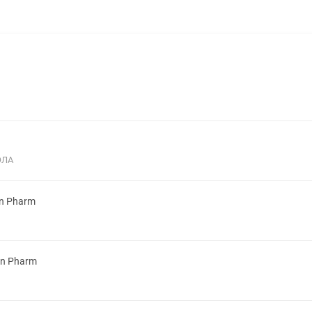
ОЛА
on Pharm
on Pharm