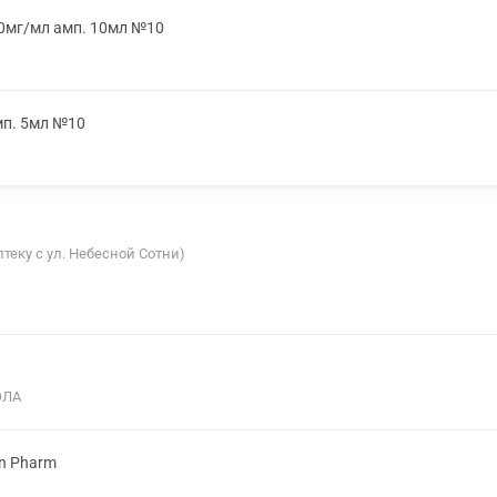
50мг/мл амп. 10мл №10
мп. 5мл №10
аптеку с ул. Небесной Сотни)
ОЛА
on Pharm