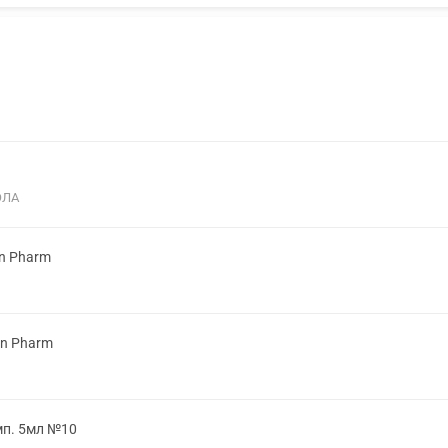
ОЛА
on Pharm
on Pharm
мп. 5мл №10