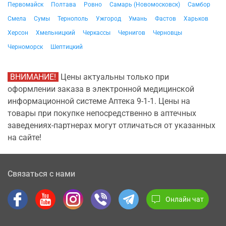
Первомайск
Полтава
Ровно
Самарь (Новомосковск)
Самбор
Смела
Сумы
Тернополь
Ужгород
Умань
Фастов
Харьков
Херсон
Хмельницкий
Черкассы
Чернигов
Черновцы
Черноморск
Шептицкий
ВНИМАНИЕ!
Цены актуальны только при
оформлении заказа в электронной медицинской
информационной системе Аптека 9-1-1. Цены на
товары при покупке непосредственно в аптечных
заведениях-партнерах могут отличаться от указанных
на сайте!
Связаться с нами
Онлайн чат