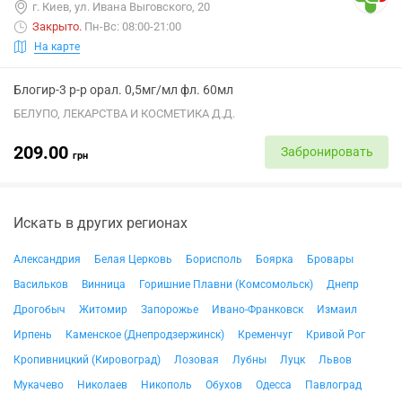
г. Киев, ул. Ивана Выговского, 20
Закрыто
.
Пн-Вс: 08:00-21:00
На карте
Блогир-3 р-р орал. 0,5мг/мл фл. 60мл
БЕЛУПО, ЛЕКАРСТВА И КОСМЕТИКА Д.Д.
209.00
Забронировать
грн
Искать в других регионах
Александрия
Белая Церковь
Борисполь
Боярка
Бровары
Васильков
Винница
Горишние Плавни (Комсомольск)
Днепр
Дрогобыч
Житомир
Запорожье
Ивано-Франковск
Измаил
Ирпень
Каменское (Днепродзержинск)
Кременчуг
Кривой Рог
Кропивницкий (Кировоград)
Лозовая
Лубны
Луцк
Львов
Мукачево
Николаев
Никополь
Обухов
Одесса
Павлоград