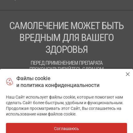
САМОЛЕЧЕНИЕ МОЖЕТ БЫТЬ
ВРЕДНЫМ ДЛЯ ВАШЕГО
ЗДОРОВЬЯ
ПЕРЕД ПРИМЕНЕНИЕМ ПРЕПАРАТА
ПРОКОНСУЛЬТИРУЙТЕСЬ С ВРАЧОМ
Файлы cookie
ТОВ «АПТЕКА 911.ЮА» Код ЄДРПОУ 43631965.
и политика конфиденциальности
Отказ от ответственности
Наш Сайт использует файлы cookie, которые помогают нам
сделать Сайт более быстрым, удобным и функциональным.
© 2014-2026. Медицинская информационная система
Продолжая просматривать этот Сайт, Вы соглашаетесь на
АПТЕКА911.ЮА
использование нами файлов cookie.
Разработка и поддержка сайта -
wu.ua
Соглашаюсь
Все аптеки
на карте