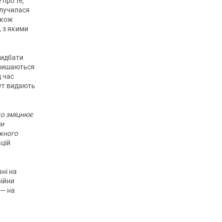
 про те,
олучилася
акож
 з якими
ридбати
алишаються
д час
тут видають
що зміцнює
ми
ожного
цій
ані на
війни
 — на