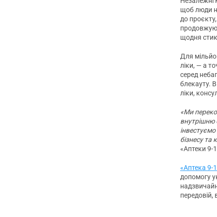
Незалежні м
щоб люди н
до проєкту,
продовжуют
щодня стик
Для мільйон
ліки, — а 
серед небаг
блекауту. 
ліки, консу
«Ми перекон
внутрішню 
інвестуємо 
бізнесу та 
«Аптеки 9-
«Аптека 9-1
допомогу ук
надзвичайн
передовій, 