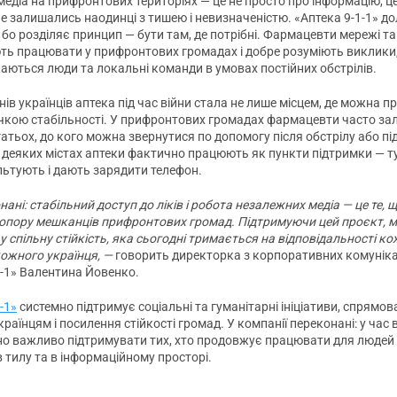
едіа на прифронтових територіях — це не просто про інформацію, це
е залишались наодинці з тишею і невизначеністю. «Аптека 9-1-1» д
 бо розділяє принцип — бути там, де потрібні. Фармацевти мережі т
ь працювати у прифронтових громадах і добре розуміють виклики,
аються люди та локальні команди в умовах постійних обстрілів.
ів українців аптека під час війни стала не лише місцем, де можна п
точкою стабільності. У прифронтових громадах фармацевти часто з
атьох, до кого можна звернутися по допомогу після обстрілу або пі
В деяких містах аптеки фактично працюють як пункти підтримки — 
льтують і дають зарядити телефон.
ані: стабільний доступ до ліків і робота незалежних медіа — це те, 
опору мешканців прифронтових громад. Підтримуючи цей проєкт, 
у спільну стійкість, яка сьогодні тримається на відповідальності к
кожного українця, —
говорить директорка з корпоративних комуніка
1-1» Валентина Йовенко.
-1»
системно підтримує соціальні та гуманітарні ініціативи, спрямов
раїнцям і посилення стійкості громад. У компанії переконані: у час 
о важливо підтримувати тих, хто продовжує працювати для людей
в тилу та в інформаційному просторі.