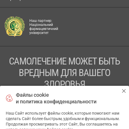
Наш партнер:
Національний
фармацевтичний
університет
САМОЛЕЧЕНИЕ МОЖЕТ БЫТЬ
ВРЕДНЫМ ДЛЯ ВАШЕГО
ЗДОРОВЬЯ
Файлы cookie
ПЕРЕД ПРИМЕНЕНИЕМ ПРЕПАРАТА
и политика конфиденциальности
ПРОКОНСУЛЬТИРУЙТЕСЬ С ВРАЧОМ
Наш Сайт использует файлы cookie, которые помогают нам
✕
ТОВ «АПТЕКА 911.ЮА» Код ЄДРПОУ 43631965.
сделать Сайт более быстрым, удобным и функциональным.
Продолжая просматривать этот Сайт, Вы соглашаетесь на
Отказ от ответственности