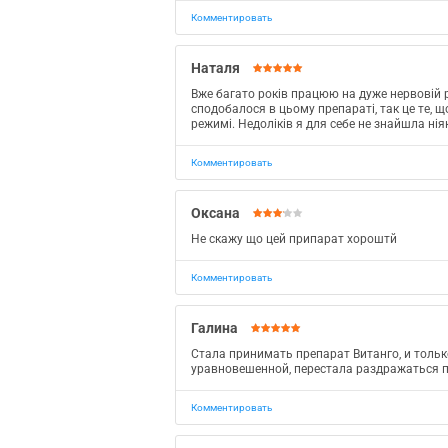
Комментировать
Наталя
Вже багато років працюю на дуже нервовій ро
сподобалося в цьому препараті, так це те, 
режимі. Недолікiв я для себе не знайшла нія
Комментировать
Оксана
Не скажу що цей припарат хороштй
Комментировать
Галина
Стала принимать препарат Витанго, и тольк
уравновешенной, перестала раздражаться по
Комментировать