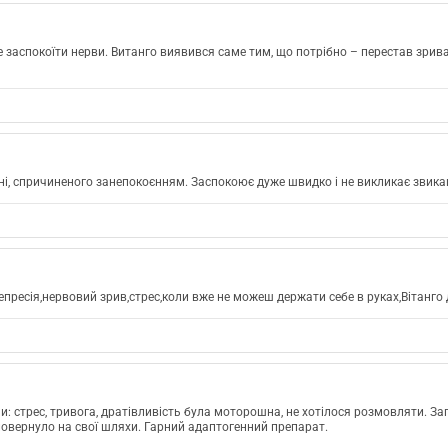
 заспокоїти нерви. Витанго виявився саме тим, що потрібно – перестав зрива
нні, спричиненого занепокоєнням. Заспокоює дуже швидко і не викликає звик
пресія,нервовий зрив,стрес,коли вже не можеш держати себе в руках,Вітанго
и: стрес, тривога, дратівливість була моторошна, не хотілося розмовляти. З
повернуло на свої шляхи. Гарний адаптогенний препарат.