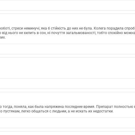
боті, стреси неминучі, яка б стійкість до них не була. Колега порадила спро
що від нього не хилить в сон, ні почуття загальмованості, тобто спокійно м
ких.
о тогда, поняла, как была напряжена последнее время. Препарат полностью 
 пустякам, легко общаться с людьми, а не искать их недостатки.