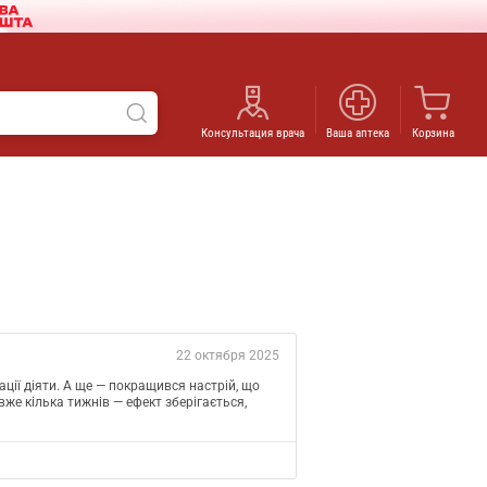
Консультация врача
Ваша аптека
Корзина
22 октября 2025
ції діяти. А ще — покращився настрій, що
же кілька тижнів — ефект зберігається,