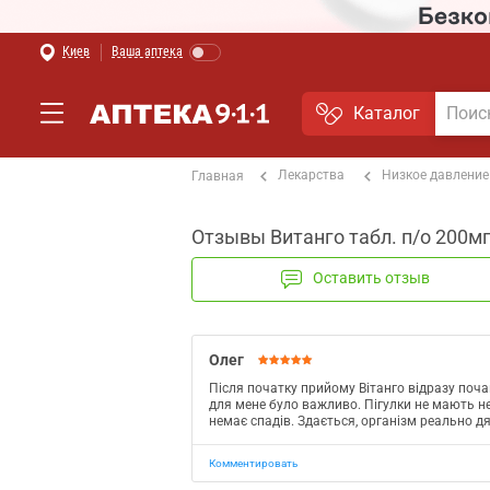
Киев
Ваша аптека
Каталог
Лекарства
Низкое давление
Главная
Отзывы Витанго табл. п/о 200м
Оставить отзыв
Олег
Після початку прийому Вiтанго відразу поча
для мене було важливо. Пiгулки не мають неп
немає спадів. Здається, організм реально дя
Комментировать