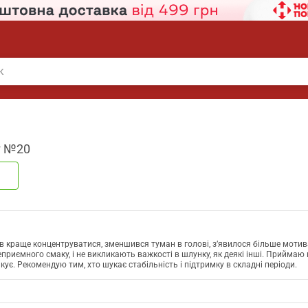
г №20
в краще концентруватися, зменшився туман в голові, з’явилося більше мотива
риємного смаку, і не викликають важкості в шлунку, як деякі інші. Приймаю в
кує. Рекомендую тим, хто шукає стабільність і підтримку в складні періоди.