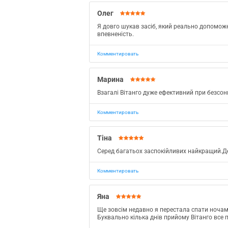
Олег
Я довго шукав засіб, який реально допоможе
впевненість.
Комментировать
Марина
Взагалі Вітанго дуже ефективний при безсо
Комментировать
Тіна
Серед багатьох заспокійливих найкращий.Де
Комментировать
Яна
Ще зовсiм недавно я перестала спати ночам
Буквально кілька днів прийому Вітанго все 