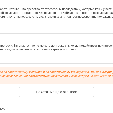
ат Витанго. Это средство от стрессовых последствий, которые, как и у всех, 
ой-то момент, поняла, что без помощи не обойдусь. Вот, врач, и рекомендовал
ссоры и ругань, поражают моих знакомых, а я, полностью довольна положение
во, если, Вы, знаете, что не можете долго ждать, когда подействует принято
ность, параллельно с этим, лечит нервную систему.
ре по собственному желанию и по собственному усмотрению. Мы не модерир
ься от содержания соответствующих отзывов. Рекомендуем не заниматься 
Показать еще
5
отзывов
г №20