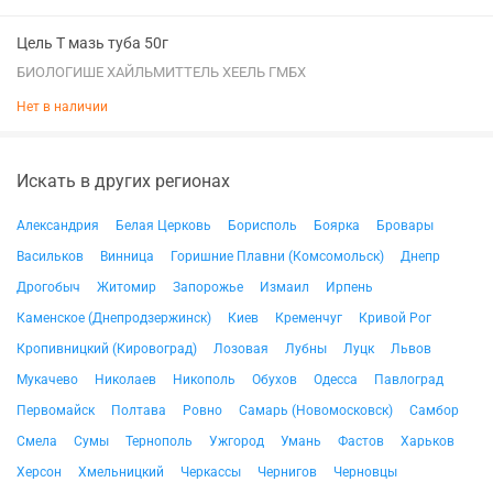
Цель Т мазь туба 50г
БИОЛОГИШЕ ХАЙЛЬМИТТЕЛЬ ХЕЕЛЬ ГМБХ
Нет в наличии
Искать в других регионах
Александрия
Белая Церковь
Борисполь
Боярка
Бровары
Васильков
Винница
Горишние Плавни (Комсомольск)
Днепр
Дрогобыч
Житомир
Запорожье
Измаил
Ирпень
Каменское (Днепродзержинск)
Киев
Кременчуг
Кривой Рог
Кропивницкий (Кировоград)
Лозовая
Лубны
Луцк
Львов
Мукачево
Николаев
Никополь
Обухов
Одесса
Павлоград
Первомайск
Полтава
Ровно
Самарь (Новомосковск)
Самбор
Смела
Сумы
Тернополь
Ужгород
Умань
Фастов
Харьков
Херсон
Хмельницкий
Черкассы
Чернигов
Черновцы