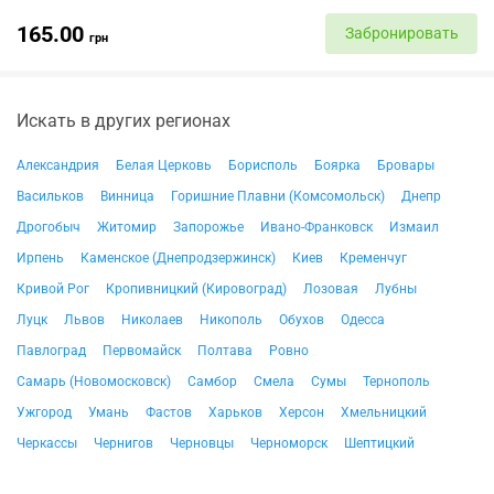
165.00
Забронировать
грн
Искать в других регионах
Александрия
Белая Церковь
Борисполь
Боярка
Бровары
Васильков
Винница
Горишние Плавни (Комсомольск)
Днепр
Дрогобыч
Житомир
Запорожье
Ивано-Франковск
Измаил
Ирпень
Каменское (Днепродзержинск)
Киев
Кременчуг
Кривой Рог
Кропивницкий (Кировоград)
Лозовая
Лубны
Луцк
Львов
Николаев
Никополь
Обухов
Одесса
Павлоград
Первомайск
Полтава
Ровно
Самарь (Новомосковск)
Самбор
Смела
Сумы
Тернополь
Ужгород
Умань
Фастов
Харьков
Херсон
Хмельницкий
Черкассы
Чернигов
Черновцы
Черноморск
Шептицкий