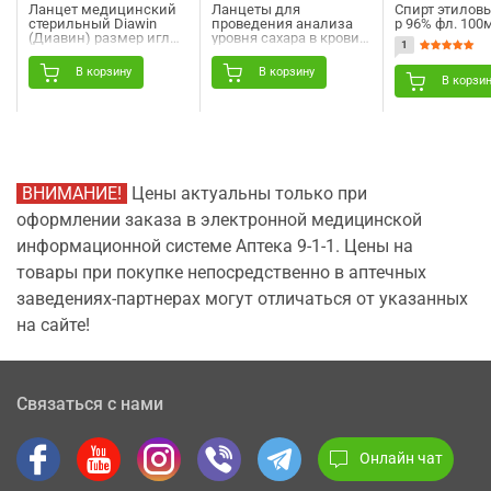
Ланцет медицинский
Ланцеты для
Спирт этиловы
стерильный Diawin
проведения анализа
р 96% фл. 100
(Диавин) размер иглы
уровня сахара в крови
1
28G 100 шт
Gamma (Гамма)
универсальные
В корзину
В корзину
одноразовые
В корзи
стерильные размер
иглы 30G 50 шт
ВНИМАНИЕ!
Цены актуальны только при
оформлении заказа в электронной медицинской
информационной системе Аптека 9-1-1. Цены на
товары при покупке непосредственно в аптечных
заведениях-партнерах могут отличаться от указанных
на сайте!
Связаться с нами
Онлайн чат