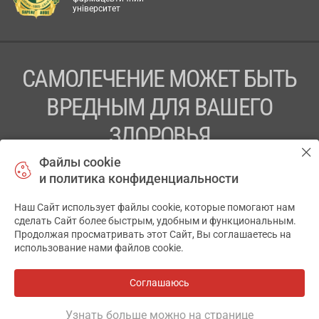
університет
САМОЛЕЧЕНИЕ МОЖЕТ БЫТЬ
ВРЕДНЫМ ДЛЯ ВАШЕГО
ЗДОРОВЬЯ
Файлы cookie
ПЕРЕД ПРИМЕНЕНИЕМ ПРЕПАРАТА
и политика конфиденциальности
ПРОКОНСУЛЬТИРУЙТЕСЬ С ВРАЧОМ
Наш Сайт использует файлы cookie, которые помогают нам
✕
ТОВ «АПТЕКА 911.ЮА» Код ЄДРПОУ 43631965.
сделать Сайт более быстрым, удобным и функциональным.
Продолжая просматривать этот Сайт, Вы соглашаетесь на
Отказ от ответственности
использование нами файлов cookie.
© 2014-2026. Медицинская информационная система
АПТЕКА911.ЮА
Соглашаюсь
Разработка и поддержка сайта -
wu.ua
Узнать больше можно на странице