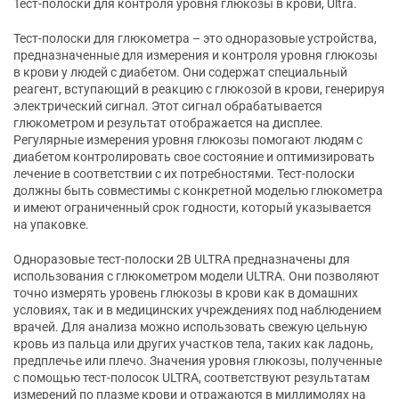
Тест-полоски для контроля уровня глюкозы в крови, Ultra.
Тест-полоски для глюкометра – это одноразовые устройства,
предназначенные для измерения и контроля уровня глюкозы
в крови у людей с диабетом. Они содержат специальный
реагент, вступающий в реакцию с глюкозой в крови, генерируя
электрический сигнал. Этот сигнал обрабатывается
глюкометром и результат отображается на дисплее.
Регулярные измерения уровня глюкозы помогают людям с
диабетом контролировать свое состояние и оптимизировать
лечение в соответствии с их потребностями. Тест-полоски
должны быть совместимы с конкретной моделью глюкометра
и имеют ограниченный срок годности, который указывается
на упаковке.
Одноразовые тест-полоски 2В ULTRA предназначены для
использования с глюкометром модели ULTRA. Они позволяют
точно измерять уровень глюкозы в крови как в домашних
условиях, так и в медицинских учреждениях под наблюдением
врачей. Для анализа можно использовать свежую цельную
кровь из пальца или других участков тела, таких как ладонь,
предплечье или плечо. Значения уровня глюкозы, полученные
с помощью тест-полосок ULTRA, соответствуют результатам
измерений по плазме крови и отражаются в миллимолях на