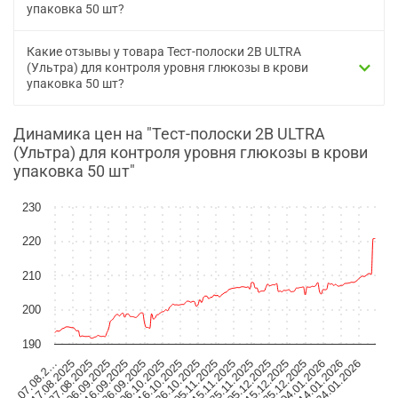
упаковка 50 шт?
Какие отзывы у товара Тест-полоски 2B ULTRA
(Ультра) для контроля уровня глюкозы в крови
упаковка 50 шт?
Динамика цен на "Тест-полоски 2B ULTRA
(Ультра) для контроля уровня глюкозы в крови
упаковка 50 шт"
230
220
210
200
190
06.10.2025
04.01.2026
16.10.2025
14.01.2026
26.10.2025
24.01.2026
07.08.2…
05.11.2025
17.08.2025
15.11.2025
27.08.2025
25.11.2025
06.09.2025
05.12.2025
16.09.2025
15.12.2025
26.09.2025
25.12.2025