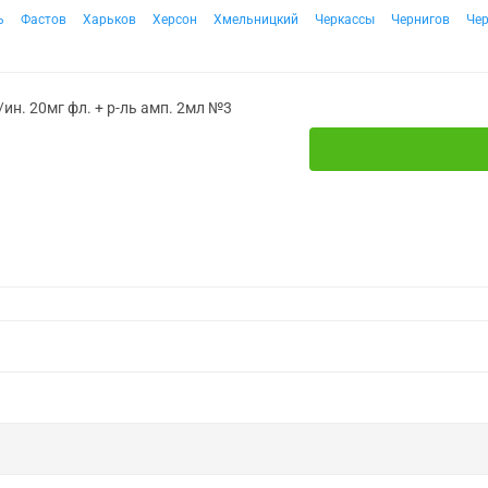
ь
Фастов
Харьков
Херсон
Хмельницкий
Черкассы
Чернигов
Че
/ин. 20мг фл. + р-ль амп. 2мл №3