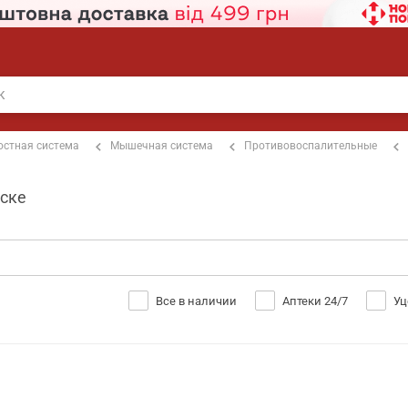
остная система
Мышечная система
Противовоспалительные
рске
Все в наличии
Аптеки 24/7
Уц