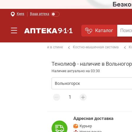
Киев
Ваша аптека
Каталог
цах и суставах
От боли в спине
Костно-мышечная система
К
Тенолиоф - наличие в Вольного
Наличие актуально на 03:30
Адресная доставка
Курьер
Новая почта