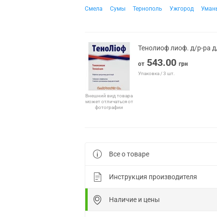
Смела
Сумы
Тернополь
Ужгород
Уман
Тенолиоф лиоф. д/р-ра д
543.00
от
грн
Упаковка / 3 шт.
Внешний вид товара
может отличаться от
фотографии
Все о товаре
Инструкция производителя
Наличие и цены