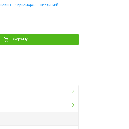
рновцы
Черноморск
Шептицкий
В корзину