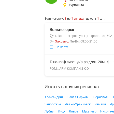
Укрпошта
Вольногорск
:
1
из
1
аптека
, где есть
1
шт.
Вольногорск
г. Вольногорск, ул. Центральная, 50А,
Закрыто
.
Пн-Вс: 08:00-21:00
На карте
Тенолиоф лиоф. д/р-ра д/ин. 20мг фл. 
РОМФАРМ КОМПАНИ К.О.
Искать в других регионах
Александрия
Белая Церковь
Борисполь
Запорожье
Ивано-Франковск
Измаил
Ир
Лубны
Луцк
Львов
Мукачево
Николае