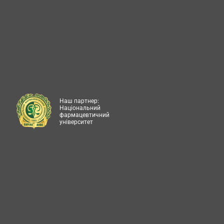
Наш партнер:
Національний
фармацевтичний
університет