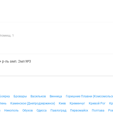
 помещ. 1
+ р-ль амп. 2мл №3
Боярка
Бровары
Васильков
Винница
Горишние Плавни (Комсомольс
пень
Каменское (Днепродзержинск)
Киев
Кременчуг
Кривой Рог
Кр
в
Никополь
Обухов
Одесса
Павлоград
Первомайск
Полтава
Ро