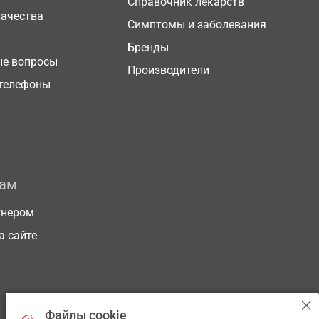
Справочник лекарств
качества
Симптомы и заболевания
Бренды
ые вопросы
Производители
телефоны
рам
тнером
а сайте
Файлы cookie