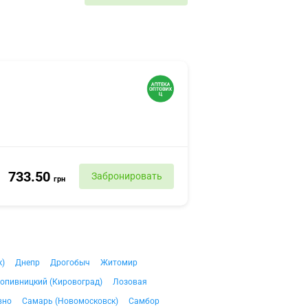
733.50
Забронировать
грн
к)
Днепр
Дрогобыч
Житомир
опивницкий (Кировоград)
Лозовая
вно
Самарь (Новомосковск)
Самбор