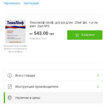
Черноморск
Шептицкий
Тенолиоф лиоф. д/р-ра д/ин. 20мг фл. + р-ль
амп. 2мл №3
543.00
от
грн
В корзину
Упаковка / 3 шт.
Внешний вид товара
может отличаться от
фотографии
Все о товаре
Инструкция производителя
Наличие и цены