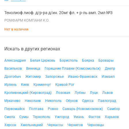
Тенолиоф лиоф. д/р-ра д/ин. 20мг фл. + р-ль амп. 2мл №3
РОМФАРМ КОМПАНИ К.О.
Нет в наличии
Искать в других регионах
Александрия
Белая Церковь
Борисполь
Боярка
Бровары
Васильков
Винница
Горишние Плавни (Комсомольск)
Днепр
Дрогобыч
Житомир
Запорожье
Ивано-Франковск
Измаил
Ирпень
Киев
Кременчуг
Кривой Рог
Кропивницкий (Кировоград)
Лозовая
Лубны
Луцк
Львов
Мукачево
Николаев
Никополь
Обухов
Одесса
Павлоград
Первомайск
Полтава
Ровно
Самарь (Новомосковск)
Самбор
Смела
Сумы
Тернополь
Ужгород
Умань
Фастов
Харьков
Херсон
Хмельницкий
Черкассы
Чернигов
Черновцы