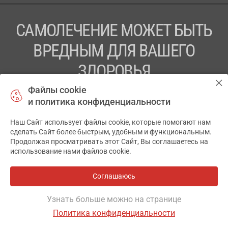
САМОЛЕЧЕНИЕ МОЖЕТ БЫТЬ
ВРЕДНЫМ ДЛЯ ВАШЕГО
ЗДОРОВЬЯ
Файлы cookie
ПЕРЕД ПРИМЕНЕНИЕМ ПРЕПАРАТА
и политика конфиденциальности
ПРОКОНСУЛЬТИРУЙТЕСЬ С ВРАЧОМ
Наш Сайт использует файлы cookie, которые помогают нам
✕
ТОВ «АПТЕКА 911.ЮА» Код ЄДРПОУ 43631965.
сделать Сайт более быстрым, удобным и функциональным.
Продолжая просматривать этот Сайт, Вы соглашаетесь на
Отказ от ответственности
использование нами файлов cookie.
© 2014-2026. Медицинская информационная система
АПТЕКА911.ЮА
Соглашаюсь
Все аптеки
на карте
Разработка и поддержка сайта -
wu.ua
Узнать больше можно на странице
Политика конфиденциальности
ОСНОВНОЕ
ИНСТРУКЦИЯ
ГДЕ ЕСТЬ
АНАЛОГИ
ОТЗЫВЫ