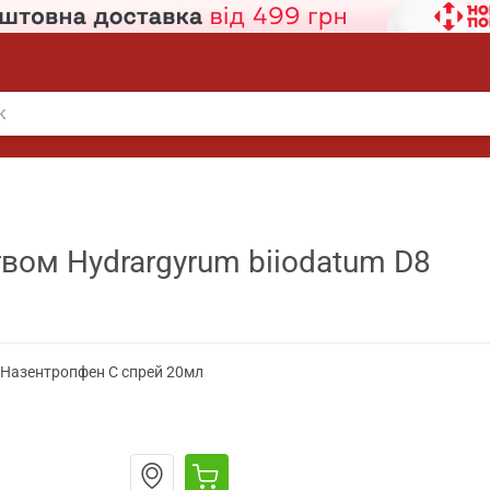
вом Hydrargyrum biiodatum D8
Назентропфен С спрей 20мл