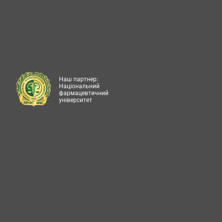
Наш партнер:
Національний
фармацевтичний
університет