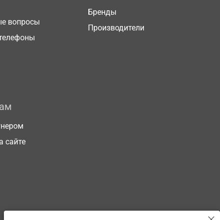
Бренды
ые вопросы
Производители
телефоны
рам
тнером
а сайте