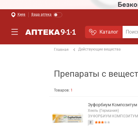
Киев
Ваша аптека
Каталог
Действующие вещества
Главная
Препараты с вещест
Товаров:
1
Эуфорбиум Композитум 
Хеель (Германия)
ЭУФОРБИУМ КОМПОЗИТУМ
2