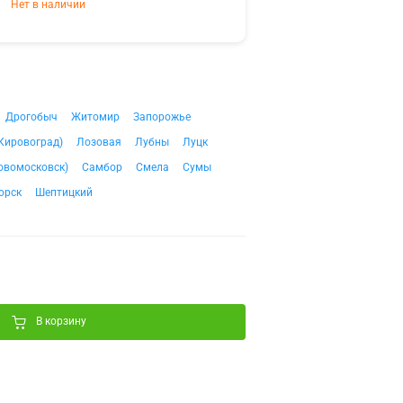
Нет в наличии
Дрогобыч
Житомир
Запорожье
Кировоград)
Лозовая
Лубны
Луцк
овомосковск)
Самбор
Смела
Сумы
орск
Шептицкий
В корзину