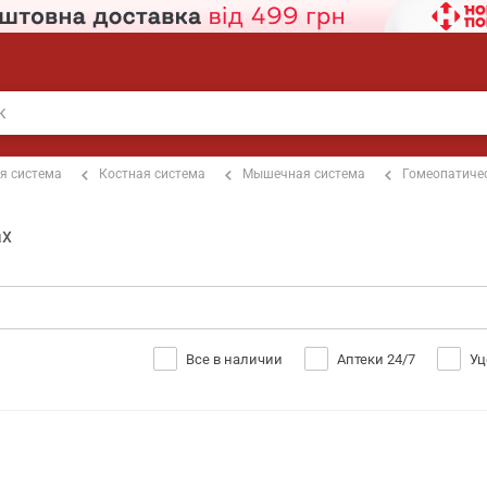
я система
Костная система
Мышечная система
Гомеопатиче
ах
Все в наличии
Аптеки 24/7
Уц