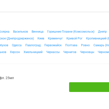
Боярка
Васильков
Винница
Горишние Плавни (Комсомольск)
Днепр
ское (Днепродзержинск)
Киев
Кременчуг
Кривой Рог
Кропивницкий (
бухов
Одесса
Павлоград
Первомайск
Полтава
Ровно
Самарь (Н
ьков
Херсон
Хмельницкий
Черкассы
Чернигов
Черновцы
Черном
 фл. 25мл