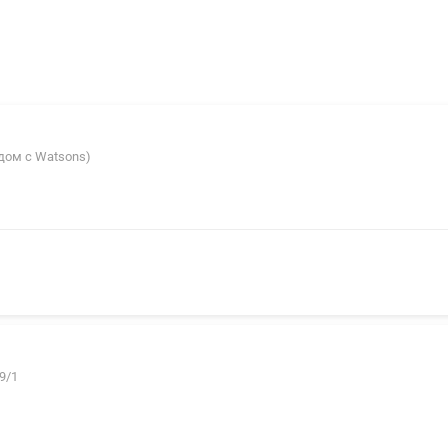
ядом с Watsons)
9/1