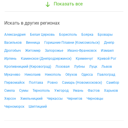
Показать все
Искать в других регионах
Александрия
Белая Церковь
Борисполь
Боярка
Бровары
Васильков
Винница
Горишние Плавни (Комсомольск)
Днепр
Дрогобыч
Житомир
Запорожье
Ивано-Франковск
Измаил
Ирпень
Каменское (Днепродзержинск)
Кременчуг
Кривой Рог
Кропивницкий (Кировоград)
Лозовая
Лубны
Луцк
Львов
Мукачево
Николаев
Никополь
Обухов
Одесса
Павлоград
Первомайск
Полтава
Ровно
Самарь (Новомосковск)
Самбор
Смела
Сумы
Тернополь
Ужгород
Умань
Фастов
Харьков
Херсон
Хмельницкий
Черкассы
Чернигов
Черновцы
Черноморск
Шептицкий