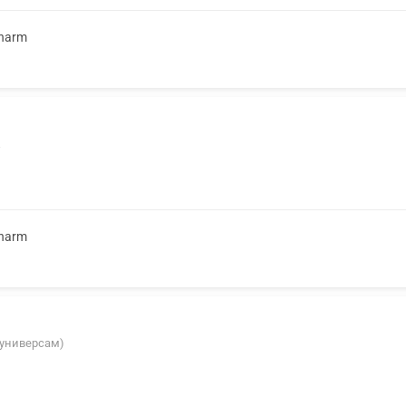
Pharm
Pharm
, универсам)